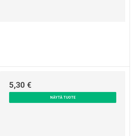
Pyykinkuivaustelineet ja -
pesukoneet
5,30 €
NÄYTÄ TUOTE