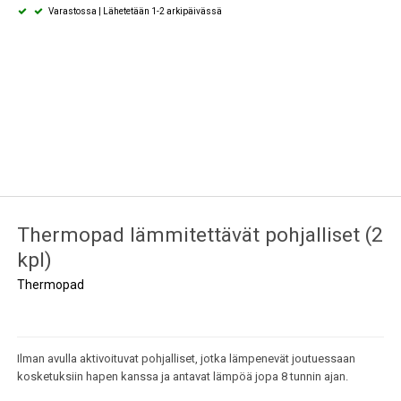
Varastossa | Lähetetään 1-2 arkipäivässä
sit ja
Oven aukipitosalvat
Ajanviete
tysverkot
Thermopad lämmitettävät pohjalliset (2
kpl)
Thermopad
Ilman avulla aktivoituvat pohjalliset, jotka lämpenevät joutuessaan
kosketuksiin hapen kanssa ja antavat lämpöä jopa 8 tunnin ajan.