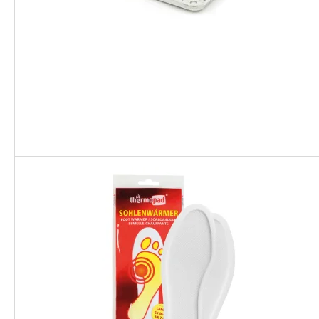
Portaat ja tikkaat asuntovaunuun
Pyöränsuojat, aisapus
ja matkailuautoon
helmakankaat
Kuljetuskärryt
Hyönteissuojat ja hyt