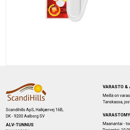
VARASTO & 
Meillä on vara
Tanskassa, jost
Scandihills ApS, Halkjærvej 16B,
VARASTOMY
DK - 9200 Aalborg SV
Maanantai - tor
ALV-TUNNUS