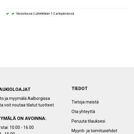
Varastossa | Lähetetään 1-2 arkipäivässä
TIEDOT
AUKIOLOAJAT
sto ja myymälä Aalborgissa
Tietoja meistä
a voit noutaa tilatut tuotteet.
Ota yhteyttä
YMÄLÄ ON AVOINNA:
Peruuta tilauksesi
stai: 10.00 - 16.00
Myynti- ja toimitusehdot