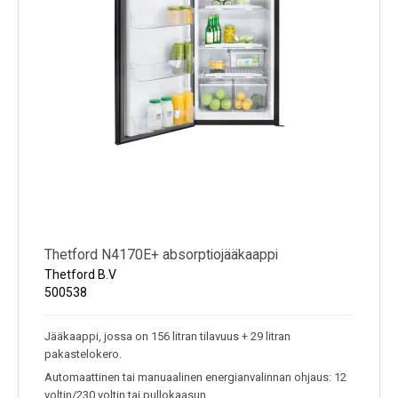
Thetford N4170E+ absorptiojääkaappi
Thetford B.V
500538
Jääkaappi, jossa on 156 litran tilavuus + 29 litran
pakastelokero.
Automaattinen tai manuaalinen energianvalinnan ohjaus: 12
voltin/230 voltin tai pullokaasun.