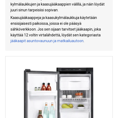
kylmälaukkujen ja kaasujääkaappien välillä, ja näin löydät
Kylmälaitteet
juuri sinun tarpeisiisi sopivan.
Sähkötarvikkeet
Kaasujääkaappeja ja kaasukylmälaukkuja käytetään
ensisijaisesti paikoissa, joissa ei ole pääsyä
Sääasemat
sähköverkkoon. Jos sen sijaan tarvitset jääkaapin, joka
käyttää 12 voltin virtalähdettä, löydät sen kategoriasta
Varaosat
jääkaapit asuntovaunuun ja matkailuautoon
.
Tarjoukset