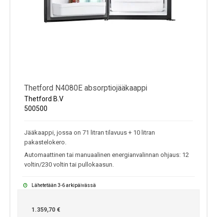
Thetford N4080E absorptiojääkaappi
Thetford B.V
500500
Jääkaappi, jossa on 71 litran tilavuus + 10 litran
pakastelokero.
Automaattinen tai manuaalinen energianvalinnan ohjaus: 12
voltin/230 voltin tai pullokaasun.
Lähetetään 3-6 arkipäivässä
1.359,70 €