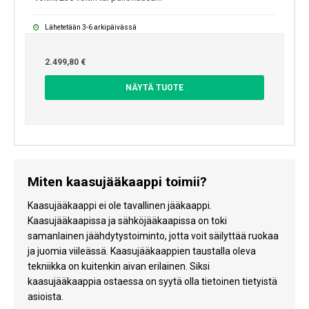
Lähetetään 3-6 arkipäivässä
2.499,80 €
NÄYTÄ TUOTE
Miten kaasujääkaappi toimii?
Kaasujääkaappi ei ole tavallinen jääkaappi.
Kaasujääkaapissa ja sähköjääkaapissa on toki
samanlainen jäähdytystoiminto, jotta voit säilyttää ruokaa
ja juomia viileässä. Kaasujääkaappien taustalla oleva
tekniikka on kuitenkin aivan erilainen. Siksi
kaasujääkaappia ostaessa on syytä olla tietoinen tietyistä
asioista.