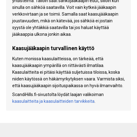
yhdistelmä. Tällöin saat sähköjääkaapin edut, silloin kun
sinulla on sähköä saatavilla. Voit vain kytkeä jääkaapin
verkkovirtaan ja se toimii. Samalla saat kaasujääkaapin
joustavuuden, mikä on kätevää, jos sähköä ei jostain
syystä ole yhtäkkiä saatavilla tai jos haluat käyttää
jääkaappia ulkona jonkin aikaa.
Kaasujääkaapin turvallinen käyttö
Kuten monissa kaasulaitteissa, on tärkeää, että
kaasujääkaapin ympärillä on riittävästi ilmatilaa.
Kaasulaitteita ei pitäisi käyttää suljetuissa tiloissa, koska
niiden käytössä on häkämyrkytyksen vaara. Varmista siksi,
että kaasujääkaapin sijoituspaikassa on hyvä ilmanvaihto.
ScandiHills.fi-sivustolta löydät laajan valikoiman
kaasulaitteita ja kaasulaitteiden tarvikkeita
.