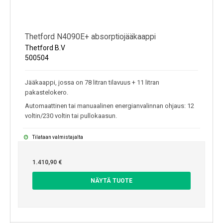
Thetford N4090E+ absorptiojääkaappi
Thetford B.V
500504
Jääkaappi, jossa on 78 litran tilavuus + 11 litran
pakastelokero.
Automaattinen tai manuaalinen energianvalinnan ohjaus: 12
voltin/230 voltin tai pullokaasun.
Tilataan valmistajalta
1.410,90 €
NÄYTÄ TUOTE