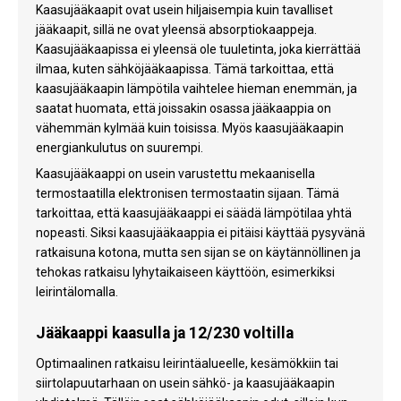
Kaasujääkaapit ovat usein hiljaisempia kuin tavalliset
jääkaapit, sillä ne ovat yleensä absorptiokaappeja.
Kaasujääkaapissa ei yleensä ole tuuletinta, joka kierrättää
ilmaa, kuten sähköjääkaapissa. Tämä tarkoittaa, että
kaasujääkaapin lämpötila vaihtelee hieman enemmän, ja
saatat huomata, että joissakin osassa jääkaappia on
vähemmän kylmää kuin toisissa. Myös kaasujääkaapin
energiankulutus on suurempi.
Kaasujääkaappi on usein varustettu mekaanisella
termostaatilla elektronisen termostaatin sijaan. Tämä
tarkoittaa, että kaasujääkaappi ei säädä lämpötilaa yhtä
nopeasti. Siksi kaasujääkaappia ei pitäisi käyttää pysyvänä
ratkaisuna kotona, mutta sen sijan se on käytännöllinen ja
tehokas ratkaisu lyhytaikaiseen käyttöön, esimerkiksi
leirintälomalla.
Jääkaappi kaasulla ja 12/230 voltilla
Optimaalinen ratkaisu leirintäalueelle, kesämökkiin tai
siirtolapuutarhaan on usein sähkö- ja kaasujääkaapin