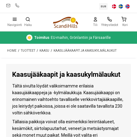
EUR
Navigointi
Haku
Tili
Yhteystiedot
Kori
Toimitus
EU-maihin, Grönlantiin ja Färsaarille
Leirintävarusteet
HOME
/
TUOTTEET
/
KAASU
/
KAASUJÄÄKAAPIT JA KAASUKYLMÄLAUKUT
Teltat
Retkeily
Kaasujääkaapit ja kaasukylmälaukut
Puhdistus ja hoito
Tältä sivulta löydät valikoimamme erilaisia
Matkavarusteet
kaasujääkaappeja ja -kylmälaukkuja. Kaasujääkaappi on
erinomainen vaihtoehto tavalliselle verkkovirtajääkaapille,
Auto ja peräkärry
jos leiriydyt paikoissa, joissa ei ole saatavilla tavallista 230
voltin sähköverkkoa.
Kaasu
Tällaisia paikkoja voivat olla esimerkiksi leirintäalueet,
kesämökit, siirtolapuutarhat, veneet ja metsästysmajat
Vesi
sekä monet muut paikat. Meillä voit valita eri