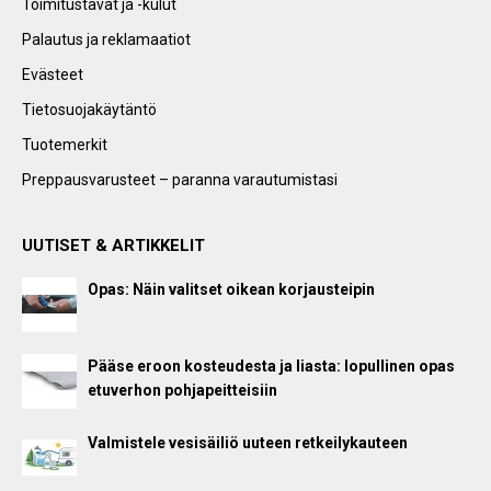
Toimitustavat ja -kulut
Palautus ja reklamaatiot
Evästeet
Tietosuojakäytäntö
Tuotemerkit
Preppausvarusteet – paranna varautumistasi
UUTISET & ARTIKKELIT
Opas: Näin valitset oikean korjausteipin
Pääse eroon kosteudesta ja liasta: lopullinen opas
etuverhon pohjapeitteisiin
Valmistele vesisäiliö uuteen retkeilykauteen