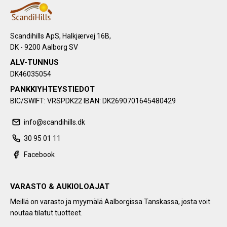
Scandihills ApS, Halkjærvej 16B,
DK - 9200 Aalborg SV
ALV-TUNNUS
DK46035054
PANKKIYHTEYSTIEDOT
BIC/SWIFT: VRSPDK22 IBAN: DK2690701645480429
info@scandihills.dk
30 95 01 11
Facebook
VARASTO & AUKIOLOAJAT
Meillä on varasto ja myymälä Aalborgissa Tanskassa, josta voit
noutaa tilatut tuotteet.