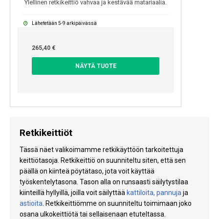
Ylellinen retkikeittiö vahvaa ja kestävää matariaalia.
Lähetetään 5-9 arkipäivässä
265,40 €
NÄYTÄ TUOTE
Retkikeittiöt
Tässä näet valikoimamme retkikäyttöön tarkoitettuja
keittiötasoja. Retkikeittiö on suunniteltu siten, että sen
päällä on kiinteä pöytätaso, jota voit käyttää
työskentelytasona. Tason alla on runsaasti säilytystilaa
kiinteillä hyllyillä, joilla voit säilyttää
kattiloita, pannuja
ja
astioita
. Retkikeittiömme on suunniteltu toimimaan joko
osana ulkokeittiötä tai sellaisenaan etuteltassa.