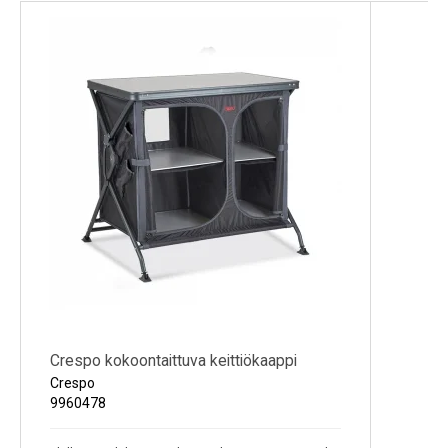
Kylmälaitteet
Sähkötarvikkeet
Sääasemat
Varaosat
Tarjoukset
Crespo kokoontaittuva keittiökaappi
Crespo
9960478