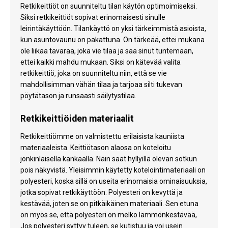
Retkikeittiöt on suunniteltu tilan käytön optimoimiseksi.
Siksi retkikeittiöt sopivat erinomaisesti sinulle
leirintäkäyttöön. Tilankäyttö on yksi tärkeimmistä asioista,
kun asuntovaunu on pakattuna. On tärkeää, ettei mukana
ole liikaa tavaraa, joka vie tilaa ja saa sinut tuntemaan,
ettei kaikki mahdu mukaan. Siksi on kätevää valita
retkikeittiö, joka on suunniteltu niin, että se vie
mahdollisimman vähän tilaa ja tarjoaa silti tukevan
pöytätason ja runsaasti säilytystilaa.
Retkikeittiöiden materiaalit
Retkikeittiömme on valmistettu erilaisista kauniista
materiaaleista. Keittiötason alaosa on koteloitu
jonkinlaisella kankaalla. Näin saat hyllyillä olevan sotkun
pois näkyvistä. Yleisimmin käytetty kotelointimateriaali on
polyesteri, koska sillä on useita erinomaisia ominaisuuksia,
jotka sopivat retkikäyttöön. Polyesteri on kevyttä ja
kestävää, joten se on pitkäikäinen materiaali. Sen etuna
on myös se, että polyesteri on melko lämmönkestävää,
Jos polyesteri syttyy tuleen, se kutistuu ja voi usein