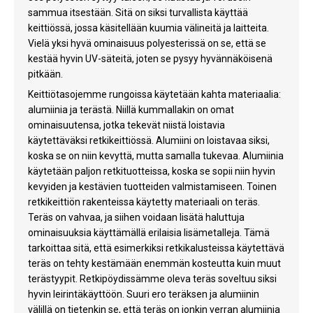
sammua itsestään. Sitä on siksi turvallista käyttää
keittiössä, jossa käsitellään kuumia välineitä ja laitteita.
Vielä yksi hyvä ominaisuus polyesterissä on se, että se
kestää hyvin UV-säteitä, joten se pysyy hyvännäköisenä
pitkään.
Keittiötasojemme rungoissa käytetään kahta materiaalia:
alumiinia ja terästä. Niillä kummallakin on omat
ominaisuutensa, jotka tekevät niistä loistavia
käytettäväksi retkikeittiössä. Alumiini on loistavaa siksi,
koska se on niin kevyttä, mutta samalla tukevaa. Alumiinia
käytetään paljon retkituotteissa, koska se sopii niin hyvin
kevyiden ja kestävien tuotteiden valmistamiseen. Toinen
retkikeittiön rakenteissa käytetty materiaali on teräs.
Teräs on vahvaa, ja siihen voidaan lisätä haluttuja
ominaisuuksia käyttämällä erilaisia lisämetalleja. Tämä
tarkoittaa sitä, että esimerkiksi retkikalusteissa käytettävä
teräs on tehty kestämään enemmän kosteutta kuin muut
terästyypit. Retkipöydissämme oleva teräs soveltuu siksi
hyvin leirintäkäyttöön. Suuri ero teräksen ja alumiinin
välillä on tietenkin se, että teräs on jonkin verran alumiinia