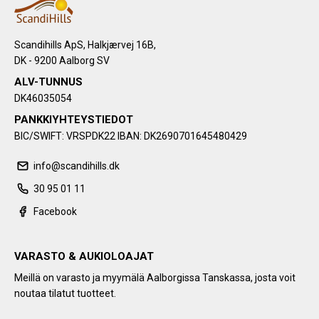
Scandihills ApS, Halkjærvej 16B,
DK - 9200 Aalborg SV
ALV-TUNNUS
DK46035054
PANKKIYHTEYSTIEDOT
BIC/SWIFT: VRSPDK22 IBAN: DK2690701645480429
info@scandihills.dk
30 95 01 11
Facebook
VARASTO & AUKIOLOAJAT
Meillä on varasto ja myymälä Aalborgissa Tanskassa, josta voit
noutaa tilatut tuotteet.