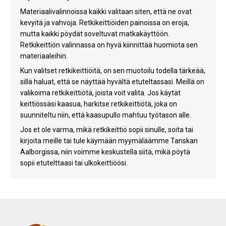
Materiaalivalinnoissa kaikki valitaan siten, että ne ovat
kevyitä ja vahvoja. Retkikeittiöiden painoissa on eroja,
mutta kaikki pöydät soveltuvat matkakäyttöön.
Retkikeittiön valinnassa on hyvä kiinnittää huomiota sen
materiaaleihin.
Kun valitset retkikeittiöitä, on sen muotoilu todella tärkeää,
sillä haluat, että se näyttää hyvältä etuteltassasi. Meillä on
valikoima retkikeittiötä, joista voit valita. Jos käytät
keittiössäsi kaasua, harkitse retkikeittiötä, joka on
suunniteltu niin, että kaasupullo mahtuu työtason alle.
Jos et ole varma, mikä retkikeittiö sopii sinulle, soita tai
kirjoita meille tai tule käymään myymäläämme Tanskan
Aalborgissa, niin voimme keskustella siitä, mikä pöytä
sopii etutelttaasi tai ulkokeittiöösi.