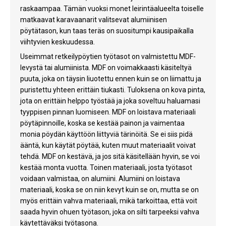
raskaampaa. Tämän vuoksi monet leirintäalueelta toiselle
matkaavat karavaanarit valitsevat alumiinisen
pöytätason, kun taas teräs on suositumpi kausipaikalla
viihtyvien keskuudessa.
Useimmat retkeilypöytien työtasot on valmistettu MDF-
levystä tai alumiinista. MDF on voimakkaasti käsiteltyä
puuta, joka on täysin liuotettu ennen kuin se on liimattu ja
puristettu yhteen erittäin tiukasti. Tuloksena on kova pinta,
jota on erittäin helppo työstää ja joka soveltuu haluamasi
tyyppisen pinnan luomiseen. MDF on loistava materiaali
pöytäpinnoille, koska se kestää painon ja vaimentaa
monia pöydän käyttöön liittyviä tärinöitä. Se ei siis pidä
ääntä, kun käytät pöytää, kuten muut materiaalit voivat
tehdä. MDF on kestävä, ja jos sitä käsitellään hyvin, se voi
kestää monta vuotta. Toinen materiaali, josta työtasot
voidaan valmistaa, on alumiini. Alumiini on loistava
materiaali, koska se on niin kevyt kuin se on, mutta se on
myös erittäin vahva materiaali, mikä tarkoittaa, että voit
saada hyvin ohuen työtason, joka on silti tarpeeksi vahva
käytettäväksi työtasona.