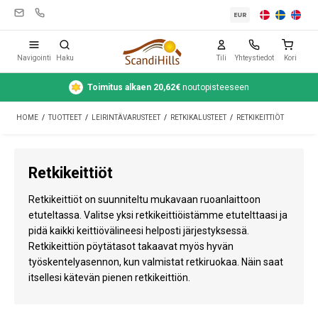
EUR
Navigointi
Haku
Tili
Yhteystiedot
Kori
Toimitus alkaen 20,62€
noutopisteeseen
Leirintävarusteet
HOME
/
TUOTTEET
/
LEIRINTÄVARUSTEET
/
RETKIKALUSTEET
/
RETKIKEITTIÖT
Teltat
Retkeily
Retkikeittiöt
Puhdistus ja hoito
Retkikeittiöt on suunniteltu mukavaan ruoanlaittoon
Matkavarusteet
etuteltassa. Valitse yksi retkikeittiöistämme etutelttaasi ja
pidä kaikki keittiövälineesi helposti järjestyksessä.
Auto ja peräkärry
Retkikeittiön pöytätasot takaavat myös hyvän
työskentelyasennon, kun valmistat retkiruokaa. Näin saat
Kaasu
itsellesi kätevän pienen retkikeittiön.
Vesi