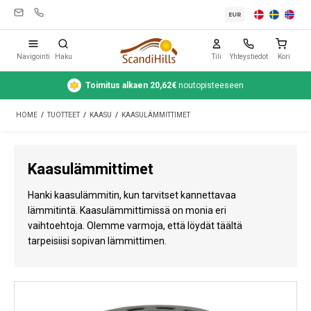
EUR
Navigointi
Haku
Tili
Yhteystiedot
Kori
Toimitus alkaen 20,62€
noutopisteeseen
Leirintävarusteet
HOME
/
TUOTTEET
/
KAASU
/
KAASULÄMMITTIMET
Teltat
Retkeily
Kaasulämmittimet
Puhdistus ja hoito
Hanki kaasulämmitin, kun tarvitset kannettavaa
Matkavarusteet
lämmitintä. Kaasulämmittimissä on monia eri
vaihtoehtoja. Olemme varmoja, että löydät täältä
Auto ja peräkärry
tarpeisiisi sopivan lämmittimen.
Kaasu
Vesi