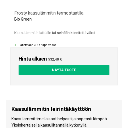
Frosty kaasulämmitin termostaatilla
Bio Green
Kaasulämmitin lattialle tai seinään kiinnitettäväksi.
Lähetetään 3-6 arkipäivässä
Hinta alkaen
532,40 €
NÄYTÄ TUOTE
Kaasulämmitin leirintäkäyttöön
Kaasulämmittimellä saat helposti ja nopeasti lämpöä.
Yksinkertaisella kaasuliitännällä kytketyllä