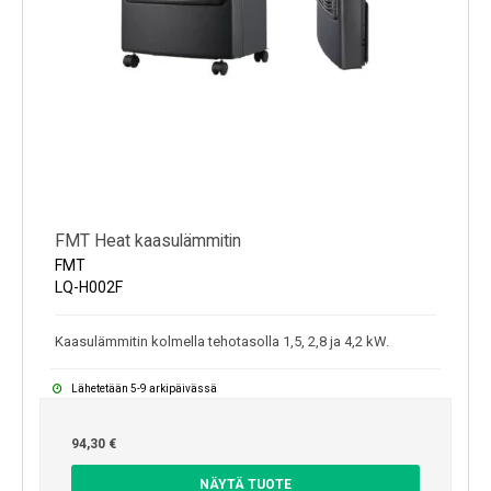
FMT Heat kaasulämmitin
FMT
LQ-H002F
Kaasulämmitin kolmella tehotasolla 1,5, 2,8 ja 4,2 kW.
Lähetetään 5-9 arkipäivässä
94,30 €
NÄYTÄ TUOTE