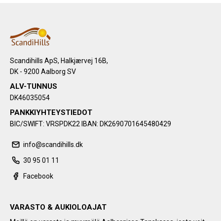
Scandihills ApS, Halkjærvej 16B,
DK - 9200 Aalborg SV
ALV-TUNNUS
DK46035054
PANKKIYHTEYSTIEDOT
BIC/SWIFT: VRSPDK22 IBAN: DK2690701645480429
info@scandihills.dk
30 95 01 11
Facebook
VARASTO & AUKIOLOAJAT