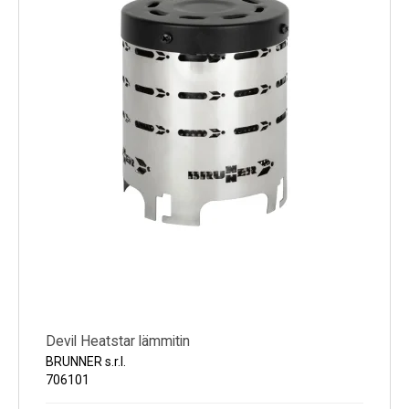
Kylmälaitteet
Sähkötarvikkeet
Sääasemat
Varaosat
Tarjoukset
Devil Heatstar lämmitin
BRUNNER s.r.l.
706101