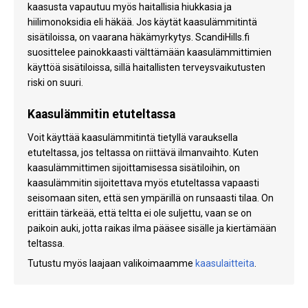
kaasusta vapautuu myös haitallisia hiukkasia ja
hiilimonoksidia eli häkää. Jos käytät kaasulämmitintä
sisätiloissa, on vaarana häkämyrkytys. ScandiHills.fi
suosittelee painokkaasti välttämään kaasulämmittimien
käyttöä sisätiloissa, sillä haitallisten terveysvaikutusten
riski on suuri.
Kaasulämmitin etuteltassa
Voit käyttää kaasulämmitintä tietyllä varauksella
etuteltassa, jos teltassa on riittävä ilmanvaihto. Kuten
kaasulämmittimen sijoittamisessa sisätiloihin, on
kaasulämmitin sijoitettava myös etuteltassa vapaasti
seisomaan siten, että sen ympärillä on runsaasti tilaa. On
erittäin tärkeää, että teltta ei ole suljettu, vaan se on
paikoin auki, jotta raikas ilma pääsee sisälle ja kiertämään
teltassa.
Tutustu myös laajaan valikoimaamme
kaasulaitteita
.