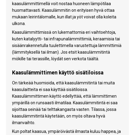
kaasulämmittimellä voit nostaa huoneen lämpötilaa
huomattavasti. Kaasulämmitin on erityisen hyvä ottaa
mukaan leirintälomalle, kun illat ja yöt voivat olla koleita
ulkona.
Kaasulämmittimissä on lukemattomia eri vaihtoehtoja,
kuten katalyytti- tai infrapunalämmittimiä, keraamisia tai
sisäänrakennetulla tuulettimella varustettuja lämmittimiä
(lämmityksellä tai ilman). Jos etsit kaasulämmitintä
mökille tai terassille, löydät sen verkota täältä.
Kaasulämmittimen käyttö sisätiloissa
On tärkeää huomioida, että kaasulämmitintä tai muita
kaasulaitteita ei saa käyttää sisätiloissa.
Kaasulämmittimen käyttö edellyttää, että lämmittimen
ympärillä on runsaasti ilmatilaa. Kaasulämmitintä ei saa
sijoittaa seinää tai telttakangasta vasten. Tilassa, jossa
kaasulämmitintä käytetään, on myös oltava hyvä
ilmanvaihto.
Kun poltat kaasua, ympäröivästä ilmasta kuluu happea, ja