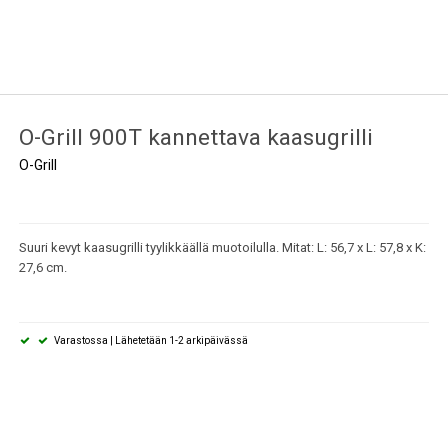
O-Grill 900T kannettava kaasugrilli
O-Grill
Suuri kevyt kaasugrilli tyylikkäällä muotoilulla. Mitat: L: 56,7 x L: 57,8 x K:
27,6 cm.
Varastossa | Lähetetään 1-2 arkipäivässä