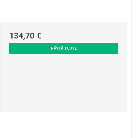
Pyykinkuivaustelineet ja -
pesukoneet
134,70 €
NÄYTÄ TUOTE