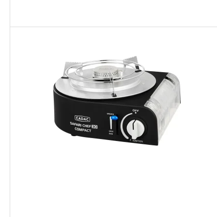
Portaat ja tikkaat asuntovaunuun
Pyöränsuojat, aisapus
ja matkailuautoon
helmakankaat
Kuljetuskärryt
Hyönteissuojat ja hyt