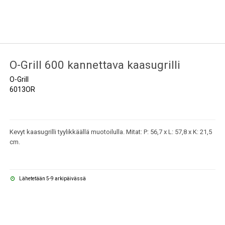
O-Grill 600 kannettava kaasugrilli
O-Grill
6013OR
Kevyt kaasugrilli tyylikkäällä muotoilulla. Mitat: P: 56,7 x L: 57,8 x K: 21,5
cm.
Lähetetään 5-9 arkipäivässä