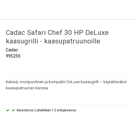
Cadac Safari Chef 30 HP DeLuxe
kaasugrilli - kaasupatruunoille
Cadac
995255
Kätevä, monipuolinen ja kompakti DeLuxe-kaasugrilli – käytettäväksi
kaasupatruunan kanssa.
Varastossa | Lähetetään 1-2 arkipäivässä