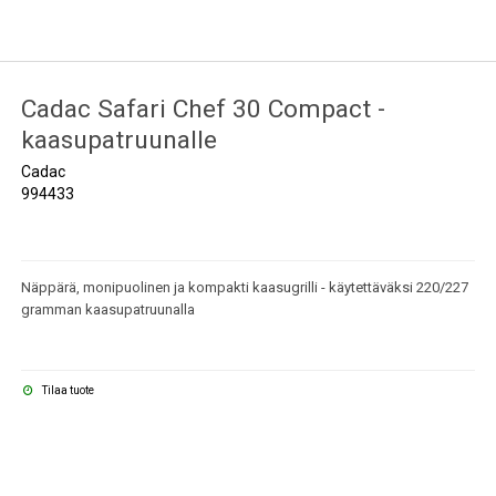
sit ja
Oven aukipitosalvat
Ajanviete
Cadac Safari Chef 30 Compact -
tysverkot
kaasupatruunalle
Cadac
994433
Näppärä, monipuolinen ja kompakti kaasugrilli - käytettäväksi 220/227
gramman kaasupatruunalla
Tilaa tuote