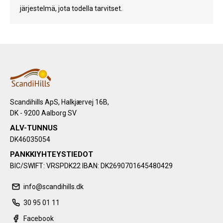
järjestelmä, jota todella tarvitset.
Scandihills ApS, Halkjærvej 16B,
DK - 9200 Aalborg SV
ALV-TUNNUS
DK46035054
PANKKIYHTEYSTIEDOT
BIC/SWIFT: VRSPDK22 IBAN: DK2690701645480429
info@scandihills.dk
30 95 01 11
Facebook