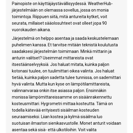
Painopiste on käyttäjäystävällisyydessä. WeatherHub-
järjestelmään on olemassa sovellus, jossa on monia
toimintoja. Riippuen siitä, mitä antureita kytket, voit
seurata, millaiset sääolosuhteet ovat olleet jopa 90
vuorokauden aikana.
Järjestelmä on helppo asentaa ja saada keskustelemaan
puhelimen kanssa. Et tarvitse mitään teknistä koulutusta
saadaksesi järjestelmän toimimaan. Minkä mittarin ja
anturin valitset? Useimmat mittareista ovat
itsestäänselvyyksiä. Jos haluat mitata, kuinka paljon
kotonasi tuulee, on tuulimittari oikea valinta. Jos haluat
tietää, kuinka paljon sadetta tulee tunnissa, on sademittari
hyvä valinta. Mutta kun kyse on lämpötilamittareista,
valinnanvaraa onkin itse asiassa paljon. Ensinnäkin
monissa lämpömittareissamme on sisäänrakennettu
kosteusmittari. Hygrometri mittaa kosteutta. Tämä on
todella kätevää erityisesti sisäilman kosteuden
seuraamiseksi. Liian kostea ja kylmä sisäilma luo
suotuisan ilmaston sienikasvustolle. Monet anturit voidaan
asentaa sekä sisä- että ulkotiloihin. Voit valita