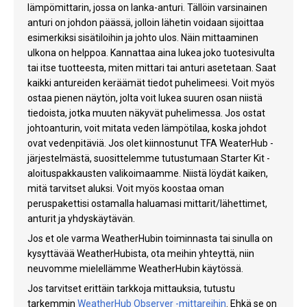
lämpömittarin, jossa on lanka-anturi. Tällöin varsinainen
anturi on johdon päässä, jolloin lähetin voidaan sijoittaa
esimerkiksi sisätiloihin ja johto ulos. Näin mittaaminen
ulkona on helppoa. Kannattaa aina lukea joko tuotesivulta
tai itse tuotteesta, miten mittari tai anturi asetetaan. Saat
kaikki antureiden keräämät tiedot puhelimeesi. Voit myös
ostaa pienen näytön, jolta voit lukea suuren osan niistä
tiedoista, jotka muuten näkyvät puhelimessa. Jos ostat
johtoanturin, voit mitata veden lämpötilaa, koska johdot
ovat vedenpitäviä. Jos olet kiinnostunut TFA WeaterHub -
järjestelmästä, suosittelemme tutustumaan Starter Kit -
aloituspakkausten valikoimaamme. Niistä löydät kaiken,
mitä tarvitset aluksi. Voit myös koostaa oman
peruspakettisi ostamalla haluamasi mittarit/lähettimet,
anturit ja yhdyskäytävän.
Jos et ole varma WeatherHubin toiminnasta tai sinulla on
kysyttävää WeatherHubista, ota meihin yhteyttä, niin
neuvomme mielellämme WeatherHubin käytössä.
Jos tarvitset erittäin tarkkoja mittauksia, tutustu
tarkemmin
WeatherHub Observer -mittareihin
. Ehkä se on