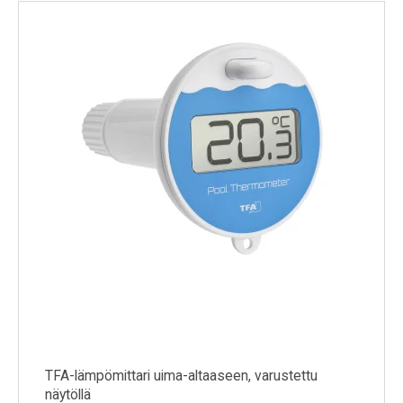
Kylmälaitteet
Sähkötarvikkeet
Sääasemat
Varaosat
Tarjoukset
TFA-lämpömittari uima-altaaseen, varustettu
näytöllä