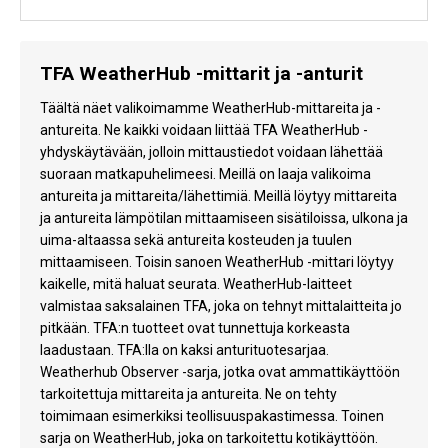
TFA WeatherHub -mittarit ja -anturit
Täältä näet valikoimamme WeatherHub-mittareita ja -
antureita. Ne kaikki voidaan liittää TFA WeatherHub -
yhdyskäytävään, jolloin mittaustiedot voidaan lähettää
suoraan matkapuhelimeesi. Meillä on laaja valikoima
antureita ja mittareita/lähettimiä. Meillä löytyy mittareita
ja antureita lämpötilan mittaamiseen sisätiloissa, ulkona ja
uima-altaassa sekä antureita kosteuden ja tuulen
mittaamiseen. Toisin sanoen WeatherHub -mittari löytyy
kaikelle, mitä haluat seurata. WeatherHub-laitteet
valmistaa saksalainen TFA, joka on tehnyt mittalaitteita jo
pitkään. TFA:n tuotteet ovat tunnettuja korkeasta
laadustaan. TFA:lla on kaksi anturituotesarjaa.
Weatherhub Observer -sarja, jotka ovat ammattikäyttöön
tarkoitettuja mittareita ja antureita. Ne on tehty
toimimaan esimerkiksi teollisuuspakastimessa. Toinen
sarja on WeatherHub, joka on tarkoitettu kotikäyttöön.