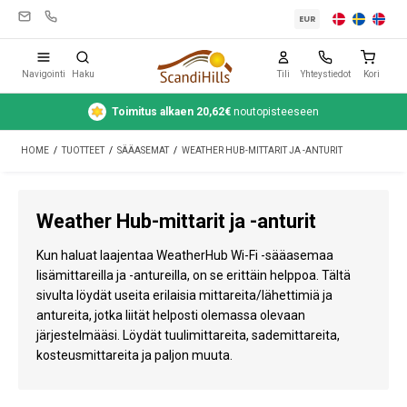
EUR
Navigointi
Haku
Tili
Yhteystiedot
Kori
Toimitus alkaen 20,62€
noutopisteeseen
Leirintävarusteet
HOME
/
TUOTTEET
/
SÄÄASEMAT
/
WEATHER HUB-MITTARIT JA -ANTURIT
Teltat
Retkeily
Weather Hub-mittarit ja -anturit
Puhdistus ja hoito
Kun haluat laajentaa WeatherHub Wi-Fi -sääasemaa
Matkavarusteet
lisämittareilla ja -antureilla, on se erittäin helppoa. Tältä
sivulta löydät useita erilaisia mittareita/lähettimiä ja
Auto ja peräkärry
antureita, jotka liität helposti olemassa olevaan
järjestelmääsi. Löydät tuulimittareita, sademittareita,
Kaasu
kosteusmittareita ja paljon muuta.
Vesi