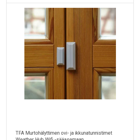
TFA Murtohälyttimen ovi- ja ikkunatunnistimet
Weather Hub Wifi -sääasemaan