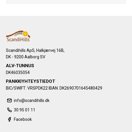
Scandihills ApS, Halkjærvej 16B,
DK - 9200 Aalborg SV
ALV-TUNNUS
DK46035054
PANKKIYHTEYSTIEDOT
BIC/SWIFT: VRSPDK22 IBAN: DK2690701645480429
info@scandihills.dk
30 95 01 11
Facebook