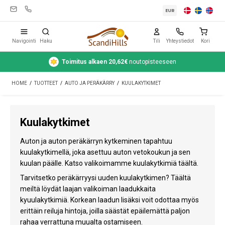
EUR
Navigointi
Haku
Tili
Yhteystiedot
Kori
Toimitus alkaen 20,62€
noutopisteeseen
Leirintävarusteet
HOME
/
TUOTTEET
/
AUTO JA PERÄKÄRRY
/
KUULAKYTKIMET
Teltat
Retkeily
Kuulakytkimet
Puhdistus ja hoito
Auton ja auton peräkärryn kytkeminen tapahtuu
Matkavarusteet
kuulakytkimellä, joka asettuu auton vetokoukun ja sen
kuulan päälle. Katso valikoimamme kuulakytkimiä täältä.
Auto ja peräkärry
Tarvitsetko peräkärryysi uuden kuulakytkimen? Täältä
meiltä löydät laajan valikoiman laadukkaita
Kaasu
kyuulakytkimiä. Korkean laadun lisäksi voit odottaa myös
erittäin reiluja hintoja, joilla säästät epäilemättä paljon
Vesi
rahaa verrattuna muualta ostamiseen.