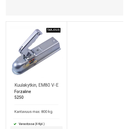
Kylmälaitteet
Sähkötarvikkeet
Sääasemat
TARJOUS
Varaosat
Tarjoukset
Kuulakytkin, EM80 V-E
Forzaline
5250
Kantavuus max. 800 kg.
Varastossa (4 Kpl.)