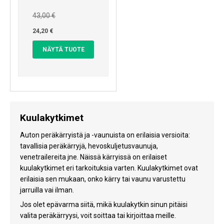
43,00 €
24,20 €
NÄYTÄ TUOTE
Kuulakytkimet
Auton peräkärryistä ja -vaunuista on erilaisia versioita:
tavallisia peräkärryjä, hevoskuljetusvaunuja,
venetrailereita jne. Näissä kärryissä on erilaiset
kuulakytkimet eri tarkoituksia varten. Kuulakytkimet ovat
erilaisia sen mukaan, onko kärry tai vaunu varustettu
jarruilla vai ilman.
Jos olet epävarma siitä, mikä kuulakytkin sinun pitäisi
valita peräkärryysi, voit soittaa tai kirjoittaa meille.