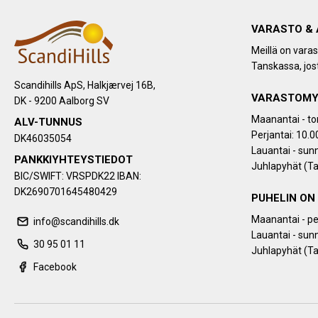
VARASTO & 
Meillä on vara
Tanskassa, jost
Scandihills ApS, Halkjærvej 16B,
VARASTOMY
DK - 9200 Aalborg SV
Maanantai - tor
ALV-TUNNUS
Perjantai: 10.0
DK46035054
Lauantai - sunn
PANKKIYHTEYSTIEDOT
Juhlapyhät (Ta
BIC/SWIFT: VRSPDK22 IBAN:
DK2690701645480429
PUHELIN ON
Maanantai - per
info@scandihills.dk
Lauantai - sunn
30 95 01 11
Juhlapyhät (Ta
Facebook