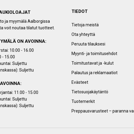
TIEDOT
AUKIOLOAJAT
sto ja myymälä Aalborgissa
Tietoja meistä
a voit noutaa tilatut tuotteet.
Ota yhteyttä
YMÄLÄ ON AVOINNA:
Peruuta tilauksesi
stai: 10.00 - 16.00
Myynti- ja toimitusehdot
0 - 15.00
Toimitustavat ja -kulut
untai: Suljettu
nskassa): Suljettu
Palautus ja reklamaatiot
Evästeet
 AVOINNA:
Tietosuojakäytäntö
jantai: 11.00 - 15.00
untai: Suljettu
Tuotemerkit
nskassa): Suljettu
Preppausvarusteet – paranna va