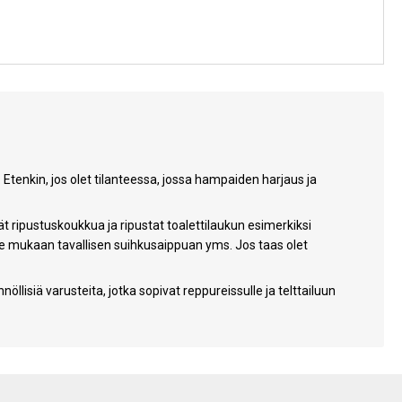
 Etenkin, jos olet tilanteessa, jossa hampaiden harjaus ja
t ripustuskoukkua ja ripustat toalettilaukun esimerkiksi
alle mukaan tavallisen suihkusaippuan yms. Jos taas olet
nöllisiä varusteita, jotka sopivat reppureissulle ja telttailuun