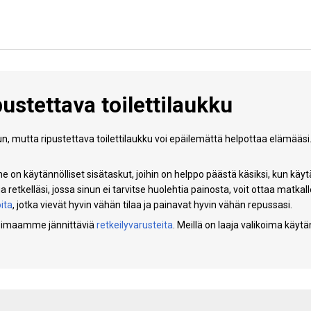
pustettava toilettilaukku
kun, mutta ripustettava toilettilaukku voi epäilemättä helpottaa elämääsi.
on käytännölliset sisätaskut, joihin on helppo päästä käsiksi, kun käytä
a retkelläsi, jossa sinun ei tarvitse huolehtia painosta, voit ottaa matk
ita
, jotka vievät hyvin vähän tilaa ja painavat hyvin vähän repussasi.
ikoimaamme jännittäviä
retkeilyvarusteita
. Meillä on laaja valikoima käytän