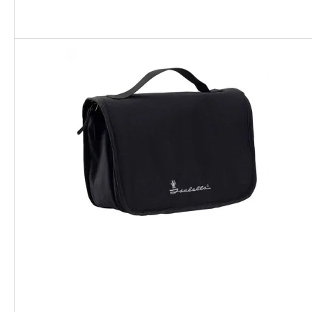
Portaat ja tikkaat asuntovaunuun
Pyöränsuojat, aisapus
ja matkailuautoon
helmakankaat
Kuljetuskärryt
Hyönteissuojat ja hyt