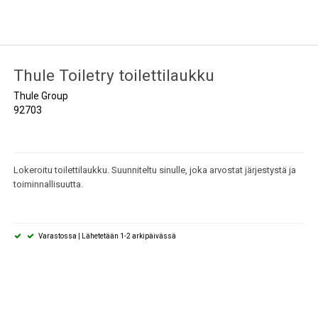
Thule Toiletry toilettilaukku
Thule Group
92703
Lokeroitu toilettilaukku. Suunniteltu sinulle, joka arvostat järjestystä ja
toiminnallisuutta.
Varastossa | Lähetetään 1-2 arkipäivässä