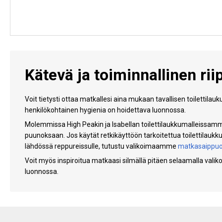
Kätevä ja toiminnallinen rii
Voit tietysti ottaa matkallesi aina mukaan tavallisen toilettilau
henkilökohtainen hygienia on hoidettava luonnossa.
Molemmissa High Peakin ja Isabellan toilettilaukkumalleissamme 
puunoksaan. Jos käytät retkikäyttöön tarkoitettua toilettilaukku
lähdössä reppureissulle, tutustu valikoimaamme
matkasaippuo
Voit myös inspiroitua matkaasi silmällä pitäen selaamalla val
luonnossa.