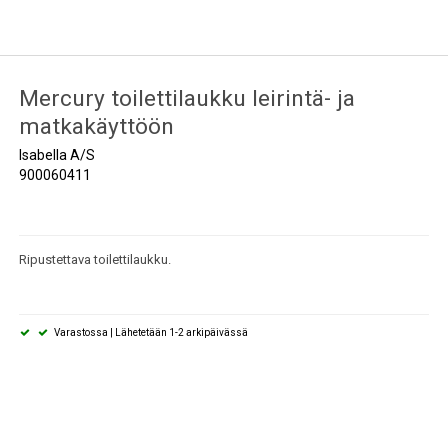
sit ja
Oven aukipitosalvat
Ajanviete
Mercury toilettilaukku leirintä- ja
tysverkot
matkakäyttöön
Isabella A/S
900060411
Ripustettava toilettilaukku.
Varastossa | Lähetetään 1-2 arkipäivässä