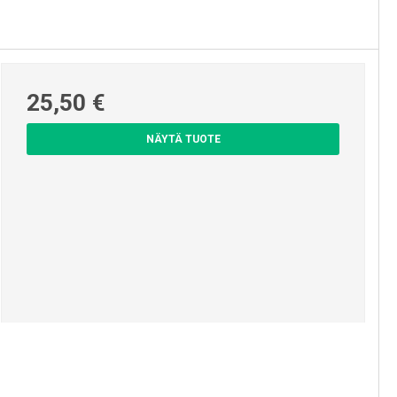
Pyykinkuivaustelineet ja -
pesukoneet
25,50 €
NÄYTÄ TUOTE