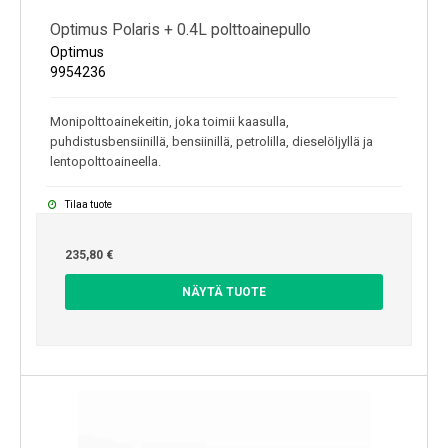
Optimus Polaris + 0.4L polttoainepullo
Optimus
9954236
Monipolttoainekeitin, joka toimii kaasulla,
puhdistusbensiinillä, bensiinillä, petrolilla, dieselöljyllä ja
lentopolttoaineella.
Tilaa tuote
235,80 €
NÄYTÄ TUOTE