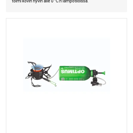
toimi kovin hyvin alle 0 °C:n lämpötiloissa.
Kylmälaitteet
Sähkötarvikkeet
Sääasemat
Varaosat
Tarjoukset