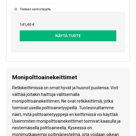
Tilataan valmistajalta
141,40 €
NÄYTÄ TUOTE
Monipolttoainekeittimet
Retkikeittimissä on omat hyvät ja huonot puolensa. Voit
välttää joitakin haittoja valitsemalla
monipolttoainekeittimen. Ne ovat retkikeittimiä, jotka
toimivat useilla polttoainetyypeillä. Tuotesivuiltamme
näet, mitä polttoainetyyppejä eri keittimissä voi käyttää.
Useimmiten monipolttoainekeittimet toimivat kaasulla ja
nestemäisellä polttoaineella. Kyseessä on
monimutkaisempi poltinjärjestelmä, jota voidaan oikean