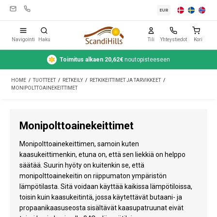
EUR
Navigointi
Haku
Tili
Yhteystiedot
Kori
Toimitus alkaen 20,62€
noutopisteeseen
Leirintävarusteet
HOME
/
TUOTTEET
/
RETKEILY
/
RETKIKEITTIMET JA TARVIKKEET
/
Teltat
MONIPOLTTOAINEKEITTIMET
Retkeily
Monipolttoainekeittimet
Puhdistus ja hoito
Monipolttoainekeittimen, samoin kuten
Matkavarusteet
kaasukeittimenkin, etuna on, että sen liekkiä on helppo
säätää. Suurin hyöty on kuitenkin se, että
Auto ja peräkärry
monipolttoainekeitin on riippumaton ympäristön
Kaasu
lämpötilasta. Sitä voidaan käyttää kaikissa lämpötiloissa,
toisin kuin kaasukeitintä, jossa käytettävät butaani- ja
Vesi
propaanikaasuseosta sisältävät kaasupatruunat eivät