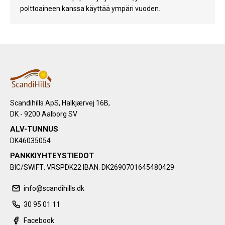
polttoaineen kanssa käyttää ympäri vuoden.
Scandihills ApS, Halkjærvej 16B,
DK - 9200 Aalborg SV
ALV-TUNNUS
DK46035054
PANKKIYHTEYSTIEDOT
BIC/SWIFT: VRSPDK22 IBAN: DK2690701645480429
info@scandihills.dk
30 95 01 11
Facebook