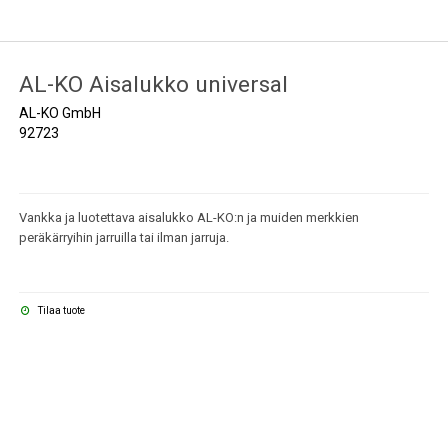
AL-KO Aisalukko universal
AL-KO GmbH
92723
Vankka ja luotettava aisalukko AL-KO:n ja muiden merkkien
peräkärryihin jarruilla tai ilman jarruja.
Tilaa tuote