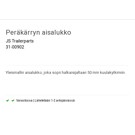
Peräkärryn aisalukko
JS Trailerparts
31-00902
Yleismallin aisalukko, joka sopii halkaisijaltaan 50 mm kuulakytkimiin.
Varastossa | Lähetetään 1-2 arkipäivässä