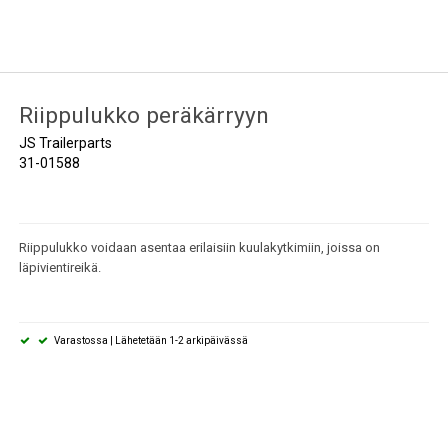
Riippulukko peräkärryyn
JS Trailerparts
31-01588
Riippulukko voidaan asentaa erilaisiin kuulakytkimiin, joissa on
läpivientireikä.
Varastossa | Lähetetään 1-2 arkipäivässä