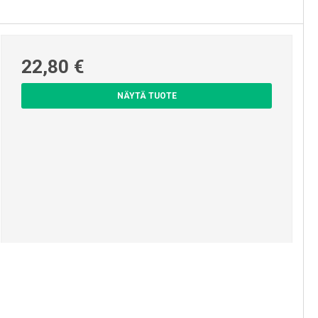
Pyykinkuivaustelineet ja -
pesukoneet
22,80 €
NÄYTÄ TUOTE