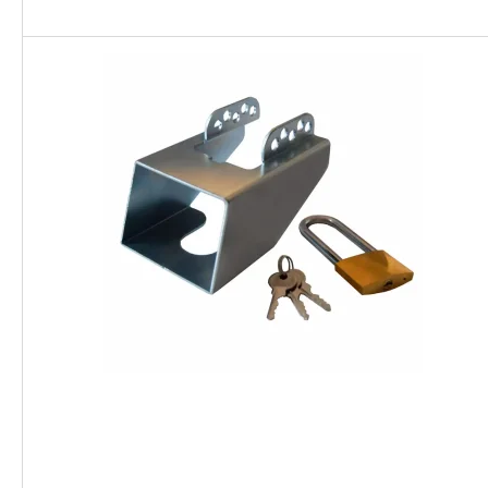
Portaat ja tikkaat asuntovaunuun
Pyöränsuojat, aisapus
ja matkailuautoon
helmakankaat
Kuljetuskärryt
Hyönteissuojat ja hyt