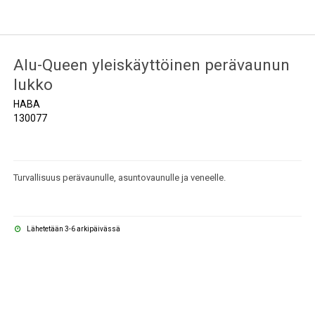
Alu-Queen yleiskäyttöinen perävaunun
lukko
HABA
130077
Turvallisuus perävaunulle, asuntovaunulle ja veneelle.
Lähetetään 3-6 arkipäivässä