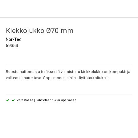
Kiekkolukko Ø70 mm
Nor-Tec
59353
Ruostumattomasta teräksestä valmistettu kiekkolukko on kompakti ja
vaikeasti murrettava. Sopii monenlaisiin käyttötarkoituksiin.
Varastossa | Lähetetään 1-2 arkipäivässä