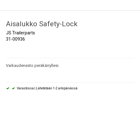
sit ja
Oven aukipitosalvat
Ajanviete
Aisalukko Safety-Lock
tysverkot
JS Trailerparts
31-00936
Varkaudenesto peräkärryllesi.
Varastossa | Lähetetään 1-2 arkipäivässä