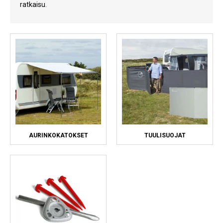
ratkaisu.
Kylmälaitteet
Sähkötarvikkeet
Sääasemat
Varaosat
Tarjoukset
AURINKOKATOKSET
TUULISUOJAT