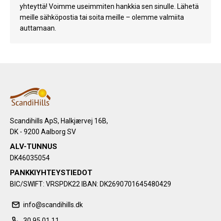
yhteyttä! Voimme useimmiten hankkia sen sinulle. Lähetä
meille sähköpostia tai soita meille – olemme valmiita
auttamaan.
Scandihills ApS, Halkjærvej 16B,
DK - 9200 Aalborg SV
ALV-TUNNUS
DK46035054
PANKKIYHTEYSTIEDOT
BIC/SWIFT: VRSPDK22 IBAN: DK2690701645480429
info@scandihills.dk
30 95 01 11