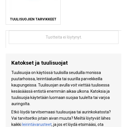
TUULISUOJIEN TARVIKKEET
Tuotteita ei löytynyt.
Katokset ja tuulisuojat
Tuulisuojia on käytössä tuulisilla seuduilla monissa
puutarhoissa, leirintäalueilla tai suurilla parvekkeilla
kaupungeissa. Tuulisuojan avulla voit viettää tuulisessa
kesäsäässä entistä enemmän aikaa ulkona. Katoksia ja
tuulisuojia käytetään luomaan suojaa tuulelta tai varjoa
auringolta.
Etkö löydä tarvitsemaasi tuulisuojaa tai aurinkokatosta?
Vai tarvitsetko jotain aivan muuta? Meiltä löytyvät lähes
kaikki
leirintävarusteet
, ja jos et löydä etsimääsi, ota