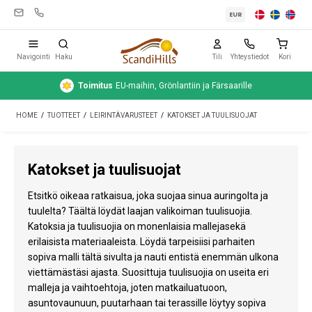
EUR
Navigointi
Haku
Tili
Yhteystiedot
Kori
Toimitus
EU-maihin, Grönlantiin ja Färsaarille
Leirintävarusteet
HOME
/
TUOTTEET
/
LEIRINTÄVARUSTEET
/
KATOKSET JA TUULISUOJAT
Teltat
Retkeily
Katokset ja tuulisuojat
Puhdistus ja hoito
Etsitkö oikeaa ratkaisua, joka suojaa sinua auringolta ja
Matkavarusteet
tuulelta? Täältä löydät laajan valikoiman tuulisuojia.
Katoksia ja tuulisuojia on monenlaisia mallejasekä
Auto ja peräkärry
erilaisista materiaaleista. Löydä tarpeisiisi parhaiten
sopiva malli tältä sivulta ja nauti entistä enemmän ulkona
Kaasu
viettämästäsi ajasta. Suosittuja tuulisuojia on useita eri
malleja ja vaihtoehtoja, joten matkailuatuoon,
Vesi
asuntovaunuun, puutarhaan tai terassille löytyy sopiva