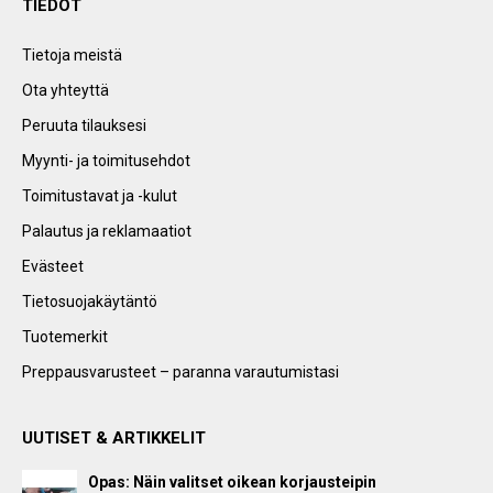
TIEDOT
Tietoja meistä
Ota yhteyttä
Peruuta tilauksesi
Myynti- ja toimitusehdot
Toimitustavat ja -kulut
Palautus ja reklamaatiot
Evästeet
Tietosuojakäytäntö
Tuotemerkit
Preppausvarusteet – paranna varautumistasi
UUTISET & ARTIKKELIT
Opas: Näin valitset oikean korjausteipin