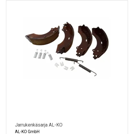
Kylmälaitteet
Sähkötarvikkeet
Sääasemat
Varaosat
Tarjoukset
Jarrukenkäsarja AL-KO
AL-KO GmbH