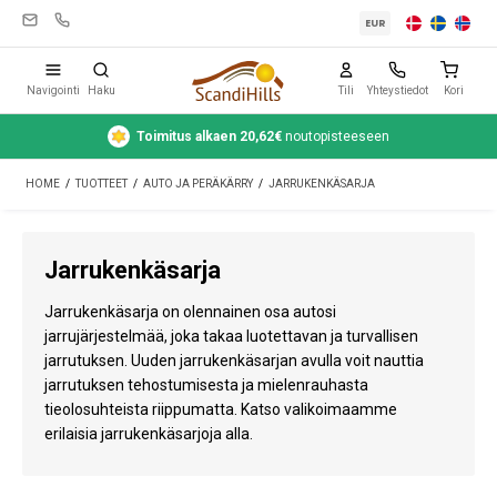
EUR
Navigointi
Haku
Tili
Yhteystiedot
Kori
Toimitus alkaen 20,62€
noutopisteeseen
Leirintävarusteet
HOME
/
TUOTTEET
/
AUTO JA PERÄKÄRRY
/
JARRUKENKÄSARJA
Teltat
Retkeily
Jarrukenkäsarja
Puhdistus ja hoito
Jarrukenkäsarja on olennainen osa autosi
Matkavarusteet
jarrujärjestelmää, joka takaa luotettavan ja turvallisen
jarrutuksen. Uuden jarrukenkäsarjan avulla voit nauttia
Auto ja peräkärry
jarrutuksen tehostumisesta ja mielenrauhasta
tieolosuhteista riippumatta. Katso valikoimaamme
Kaasu
erilaisia jarrukenkäsarjoja alla.
Vesi