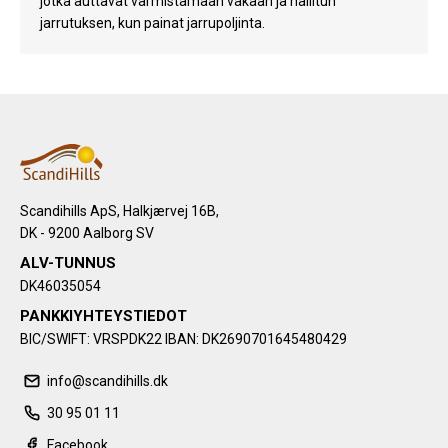
jotka auttavat varmistamaan vakaan ja hallitun
jarrutuksen, kun painat jarrupoljinta.
Scandihills ApS, Halkjærvej 16B,
DK - 9200 Aalborg SV
ALV-TUNNUS
DK46035054
PANKKIYHTEYSTIEDOT
BIC/SWIFT: VRSPDK22 IBAN: DK2690701645480429
info@scandihills.dk
30 95 01 11
Facebook