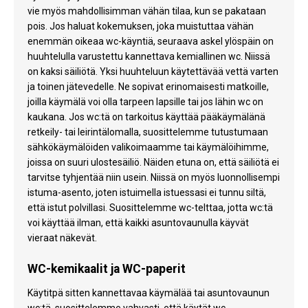
vie myös mahdollisimman vähän tilaa, kun se pakataan
pois. Jos haluat kokemuksen, joka muistuttaa vähän
enemmän oikeaa wc-käyntiä, seuraava askel ylöspäin on
huuhtelulla varustettu kannettava kemiallinen wc. Niissä
on kaksi säiliötä. Yksi huuhteluun käytettävää vettä varten
ja toinen jätevedelle. Ne sopivat erinomaisesti matkoille,
joilla käymälä voi olla tarpeen lapsille tai jos lähin wc on
kaukana. Jos wc:tä on tarkoitus käyttää pääkäymälänä
retkeily- tai leirintälomalla, suosittelemme tutustumaan
sähkökäymälöiden valikoimaamme tai käymälöihimme,
joissa on suuri ulostesäiliö. Näiden etuna on, että säiliötä ei
tarvitse tyhjentää niin usein. Niissä on myös luonnollisempi
istuma-asento, joten istuimella istuessasi ei tunnu siltä,
että istut polvillasi. Suosittelemme wc-telttaa, jotta wc:tä
voi käyttää ilman, että kaikki asuntovaunulla käyvät
vieraat näkevät.
WC-kemikaalit ja WC-paperit
Käytitpä sitten kannettavaa käymälää tai asuntovaunun
wc:tä, suosittelemme vahvasti, että käytät wc-