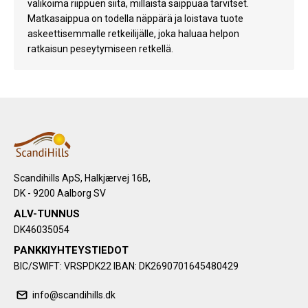
valikoima riippuen siitä, millaista saippuaa tarvitset.
Matkasaippua on todella näppärä ja loistava tuote
askeettisemmalle retkeilijälle, joka haluaa helpon
ratkaisun peseytymiseen retkellä.
Scandihills ApS, Halkjærvej 16B,
DK - 9200 Aalborg SV
ALV-TUNNUS
DK46035054
PANKKIYHTEYSTIEDOT
BIC/SWIFT: VRSPDK22 IBAN: DK2690701645480429
info@scandihills.dk