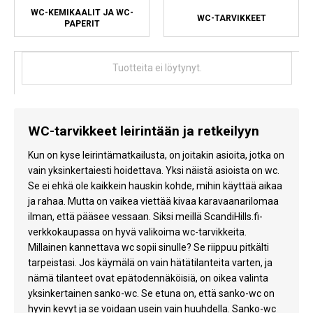
WC-KEMIKAALIT JA WC-
WC-TARVIKKEET
PAPERIT
Tuotteita ei löytynyt.
WC-tarvikkeet leirintään ja retkeilyyn
Kun on kyse leirintämatkailusta, on joitakin asioita, jotka on
vain yksinkertaiesti hoidettava. Yksi näistä asioista on wc.
Se ei ehkä ole kaikkein hauskin kohde, mihin käyttää aikaa
ja rahaa. Mutta on vaikea viettää kivaa karavaanarilomaa
ilman, että pääsee vessaan. Siksi meillä ScandiHills.fi-
verkkokaupassa on hyvä valikoima wc-tarvikkeita.
Millainen kannettava wc sopii sinulle? Se riippuu pitkälti
tarpeistasi. Jos käymälä on vain hätätilanteita varten, ja
nämä tilanteet ovat epätodennäköisiä, on oikea valinta
yksinkertainen sanko-wc. Se etuna on, että sanko-wc on
hyvin kevyt ja se voidaan usein vain huuhdella. Sanko-wc