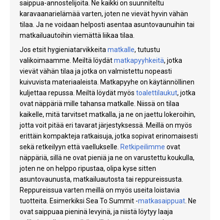
saippua-annostelijoita. Ne kaikki on suunniteltu
karavaanarielämää varten, joten ne vievät hyvin vähän
tilaa. Ja ne voidaan helposti asentaa asuntovaunuihin tai
matkailuautoihin viemättä liikaa tilaa.
Jos etsit hygieniatarvikkeita
matkalle
, tutustu
valikoimaamme. Meiltä löydät
matkapyyhkeitä
,
jotka
vievät vähän tilaa ja jotka on valmistettu nopeasti
kuivuvista materiaaleista. Matkapyyhe on käytännöllinen
kuljettaa repussa. Meiltä löydät myös
toalettilaukut
, jotka
ovat näppäriä mille tahansa matkalle. Niissä on tilaa
kaikelle, mitä tarvitset matkalla, ja ne on jaettu lokeroihin,
jotta voit pitää eri tavarat järjestyksessä. Meillä on myös
erittäin kompakteja ratkaisuja, jotka sopivat erinomaisesti
sekä retkeilyyn että vaellukselle.
Retkipeilimme
ovat
näppäriä, sillä ne ovat pieniä ja ne on varustettu koukulla,
joten ne on helppo ripustaa, olipa kyse sitten
asuntovaunusta, matkailuautosta tai reppureissusta.
Reppureissua varten meillä on myös useita loistavia
tuotteita. Esimerkiksi Sea To Summit -
matkasaippuat
. Ne
ovat saippuaa pieninä levyinä, ja niistä löytyy laaja