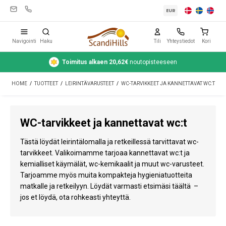
EUR
Navigointi
Haku
Tili
Yhteystiedot
Kori
Toimitus alkaen 20,62€
noutopisteeseen
Leirintävarusteet
HOME
/
TUOTTEET
/
LEIRINTÄVARUSTEET
/
WC-TARVIKKEET JA KANNETTAVAT WC:T
Teltat
Retkeily
WC-tarvikkeet ja kannettavat wc:t
Puhdistus ja hoito
Tästä löydät leirintälomalla ja retkeillessä tarvittavat wc-
Matkavarusteet
tarvikkeet. Valikoimamme tarjoaa kannettavat wc:t ja
kemialliset käymälät, wc-kemikaalit ja muut wc-varusteet.
Auto ja peräkärry
Tarjoamme myös muita kompakteja hygieniatuotteita
matkalle ja retkeilyyn. Löydät varmasti etsimäsi täältä –
Kaasu
jos et löydä, ota rohkeasti yhteyttä.
Vesi