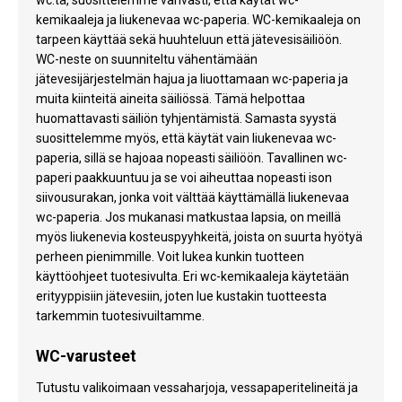
kemikaaleja ja liukenevaa wc-paperia. WC-kemikaaleja on
tarpeen käyttää sekä huuhteluun että jätevesisäiliöön.
WC-neste on suunniteltu vähentämään
jätevesijärjestelmän hajua ja liuottamaan wc-paperia ja
muita kiinteitä aineita säiliössä. Tämä helpottaa
huomattavasti säiliön tyhjentämistä. Samasta syystä
suosittelemme myös, että käytät vain liukenevaa wc-
paperia, sillä se hajoaa nopeasti säiliöön. Tavallinen wc-
paperi paakkuuntuu ja se voi aiheuttaa nopeasti ison
siivousurakan, jonka voit välttää käyttämällä liukenevaa
wc-paperia. Jos mukanasi matkustaa lapsia, on meillä
myös liukenevia kosteuspyyhkeitä, joista on suurta hyötyä
perheen pienimmille. Voit lukea kunkin tuotteen
käyttöohjeet tuotesivulta. Eri wc-kemikaaleja käytetään
erityyppisiin jätevesiin, joten lue kustakin tuotteesta
tarkemmin tuotesivuiltamme.
WC-varusteet
Tutustu valikoimaan vessaharjoja, vessapaperitelineitä ja