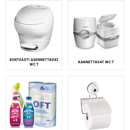
Kylmälaitteet
Sähkötarvikkeet
Sääasemat
Varaosat
Tarjoukset
KIINTEÄSTI ASENNETTAVAT
KANNETTAVAT WC:T
WC:T