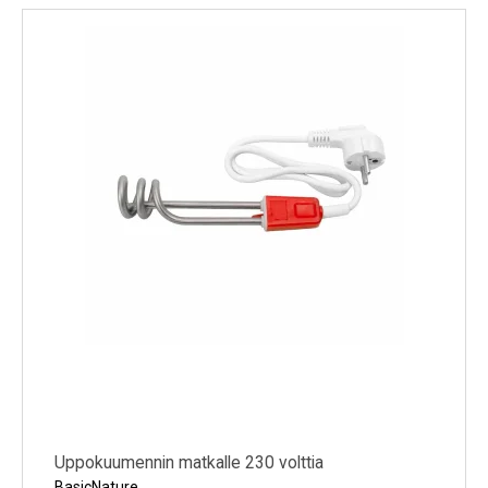
Kylmälaitteet
Sähkötarvikkeet
Sääasemat
Varaosat
Tarjoukset
Uppokuumennin matkalle 230 volttia
BasicNature