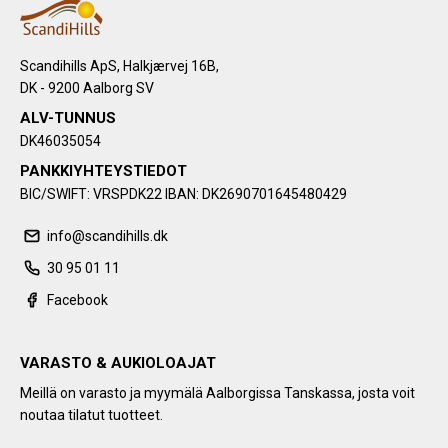
Scandihills ApS, Halkjærvej 16B,
DK - 9200 Aalborg SV
ALV-TUNNUS
DK46035054
PANKKIYHTEYSTIEDOT
BIC/SWIFT: VRSPDK22 IBAN: DK2690701645480429
info@scandihills.dk
30 95 01 11
Facebook
VARASTO & AUKIOLOAJAT
Meillä on varasto ja myymälä Aalborgissa Tanskassa, josta voit
noutaa tilatut tuotteet.