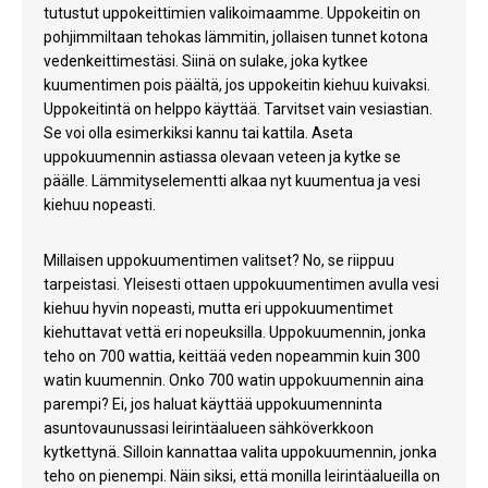
tutustut uppokeittimien valikoimaamme. Uppokeitin on
pohjimmiltaan tehokas lämmitin, jollaisen tunnet kotona
vedenkeittimestäsi. Siinä on sulake, joka kytkee
kuumentimen pois päältä, jos uppokeitin kiehuu kuivaksi.
Uppokeitintä on helppo käyttää. Tarvitset vain vesiastian.
Se voi olla esimerkiksi kannu tai kattila. Aseta
uppokuumennin astiassa olevaan veteen ja kytke se
päälle. Lämmityselementti alkaa nyt kuumentua ja vesi
kiehuu nopeasti.
Millaisen uppokuumentimen valitset? No, se riippuu
tarpeistasi. Yleisesti ottaen uppokuumentimen avulla vesi
kiehuu hyvin nopeasti, mutta eri uppokuumentimet
kiehuttavat vettä eri nopeuksilla. Uppokuumennin, jonka
teho on 700 wattia, keittää veden nopeammin kuin 300
watin kuumennin. Onko 700 watin uppokuumennin aina
parempi? Ei, jos haluat käyttää uppokuumenninta
asuntovaunussasi leirintäalueen sähköverkkoon
kytkettynä. Silloin kannattaa valita uppokuumennin, jonka
teho on pienempi. Näin siksi, että monilla leirintäalueilla on