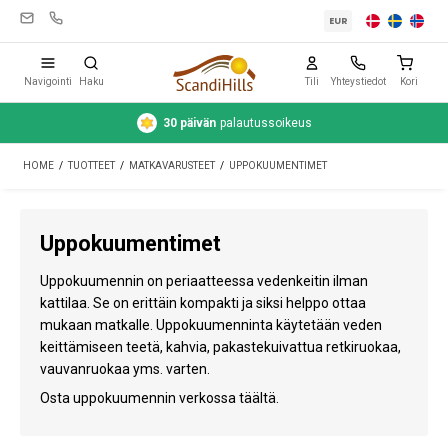
EUR
Navigointi
Haku
Tili
Yhteystiedot
Kori
30 päivän
palautussoikeus
Leirintävarusteet
HOME
/
TUOTTEET
/
MATKAVARUSTEET
/
UPPOKUUMENTIMET
Teltat
Retkeily
Uppokuumentimet
Puhdistus ja hoito
Uppokuumennin on periaatteessa vedenkeitin ilman
Matkavarusteet
kattilaa. Se on erittäin kompakti ja siksi helppo ottaa
mukaan matkalle. Uppokuumenninta käytetään veden
Auto ja peräkärry
keittämiseen teetä, kahvia, pakastekuivattua retkiruokaa,
vauvanruokaa yms. varten.
Kaasu
Osta uppokuumennin verkossa täältä.
Vesi