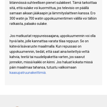
liitännöissä suhteellisen pienet sulakkeet. Tämä tarkoittaa
sitä, että sulake voi kuormittua, jos televisio on päällä
samaan aikaan jääkaapin ja lämmityslaitteen kanssa. Ero
300 watin ja 700 watin uppokuumentimen välillä voi tällöin
ratkaista, palaako sulake.
Jos matkustat reppureissaajana, uppokuumennin voi olla
hyvä laite, jolle kannattaa varata tilaa reppuun. Se on
kätevä lisävaruste maailmalla. Kun repussasi on
uppokuumennin, tiedät, että saat aina keitettyä vettä
kahvia, teetä tai nuudelipakettia varten, jos saavut
jonnekin, missä kaikki on kiinni. Jos haluat kokata missä
päin maailmaa tahansa, tutustu valikoimaan
kaasupatruunakeittimiä
.