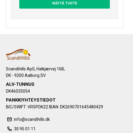
NÄYTÄ TUOTE
Scandihills ApS, Halkjærvej 16B,
DK - 9200 Aalborg SV
ALV-TUNNUS
DK46035054
PANKKIYHTEYSTIEDOT
BIC/SWIFT: VRSPDK22 IBAN: DK2690701645480429
info@scandihills.dk
30 95 01 11