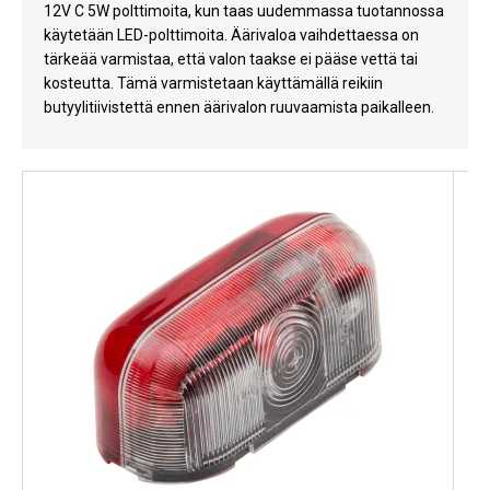
12V C 5W polttimoita, kun taas uudemmassa tuotannossa
Kylmälaitteet
käytetään LED-polttimoita. Äärivaloa vaihdettaessa on
tärkeää varmistaa, että valon taakse ei pääse vettä tai
Sähkötarvikkeet
kosteutta. Tämä varmistetaan käyttämällä reikiin
butyylitiivistettä ennen äärivalon ruuvaamista paikalleen.
Sääasemat
Varaosat
Tarjoukset