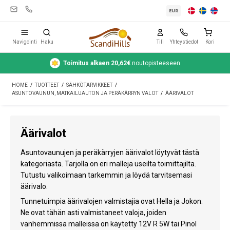
EUR
Navigointi
Haku
Tili
Yhteystiedot
Kori
Toimitus alkaen 20,62€
noutopisteeseen
Leirintävarusteet
HOME
/
TUOTTEET
/
SÄHKÖTARVIKKEET
/
Teltat
ASUNTOVAUNUN, MATKAILUAUTON JA PERÄKÄRRYN VALOT
/
ÄÄRIVALOT
Retkeily
Äärivalot
Puhdistus ja hoito
Asuntovaunujen ja peräkärryjen äärivalot löytyvät tästä
Matkavarusteet
kategoriasta. Tarjolla on eri malleja useilta toimittajilta.
Tutustu valikoimaan tarkemmin ja löydä tarvitsemasi
Auto ja peräkärry
äärivalo.
Kaasu
Tunnetuimpia äärivalojen valmistajia ovat Hella ja Jokon.
Ne ovat tähän asti valmistaneet valoja, joiden
Vesi
vanhemmissa malleissa on käytetty 12V R 5W tai Pinol