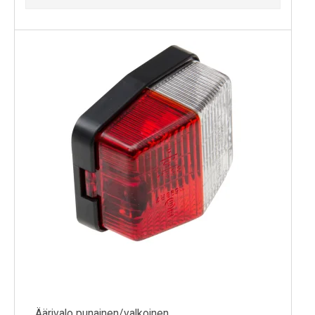
Äärivalo punainen/valkoinen