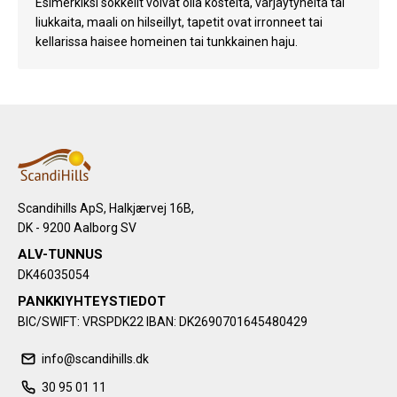
Esimerkiksi sokkelit voivat olla kosteita, värjäytyneitä tai
liukkaita, maali on hilseillyt, tapetit ovat irronneet tai
kellarissa haisee homeinen tai tunkkainen haju.
Scandihills ApS, Halkjærvej 16B,
DK - 9200 Aalborg SV
ALV-TUNNUS
DK46035054
PANKKIYHTEYSTIEDOT
BIC/SWIFT: VRSPDK22 IBAN: DK2690701645480429
info@scandihills.dk
30 95 01 11