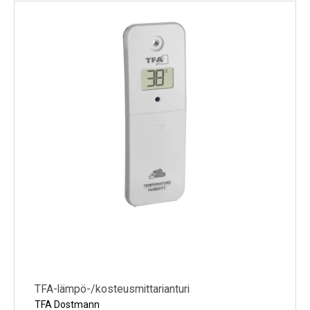
Kylmälaitteet
Sähkötarvikkeet
Sääasemat
Varaosat
Tarjoukset
TFA-lämpö-/kosteusmittarianturi
TFA Dostmann