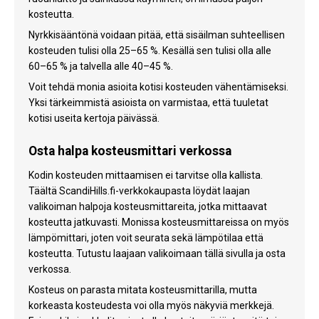
kosteutta.
Nyrkkisääntönä voidaan pitää, että sisäilman suhteellisen
kosteuden tulisi olla 25–65 %. Kesällä sen tulisi olla alle
60–65 % ja talvella alle 40–45 %.
Voit tehdä monia asioita kotisi kosteuden vähentämiseksi.
Yksi tärkeimmistä asioista on varmistaa, että tuuletat
kotisi useita kertoja päivässä.
Osta halpa kosteusmittari verkossa
Kodin kosteuden mittaamisen ei tarvitse olla kallista.
Täältä ScandiHills.fi-verkkokaupasta löydät laajan
valikoiman halpoja kosteusmittareita, jotka mittaavat
kosteutta jatkuvasti. Monissa kosteusmittareissa on myös
lämpömittari, joten voit seurata sekä lämpötilaa että
kosteutta. Tutustu laajaan valikoimaan tällä sivulla ja osta
verkossa.
Kosteus on parasta mitata kosteusmittarilla, mutta
korkeasta kosteudesta voi olla myös näkyviä merkkejä.