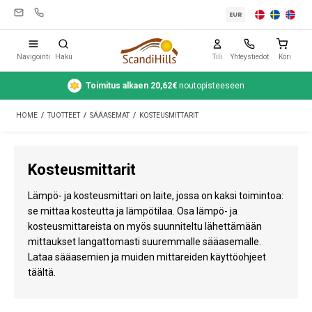
EUR
Navigointi
Haku
Tili
Yhteystiedot
Kori
Toimitus alkaen 20,62€
noutopisteeseen
Leirintävarusteet
HOME
/
TUOTTEET
/
SÄÄASEMAT
/
KOSTEUSMITTARIT
Teltat
Retkeily
Kosteusmittarit
Puhdistus ja hoito
Lämpö- ja kosteusmittari on laite, jossa on kaksi toimintoa:
Matkavarusteet
se mittaa kosteutta ja lämpötilaa. Osa lämpö- ja
kosteusmittareista on myös suunniteltu lähettämään
Auto ja peräkärry
mittaukset langattomasti suuremmalle sääasemalle.
Lataa sääasemien ja muiden mittareiden käyttöohjeet
Kaasu
täältä.
Vesi