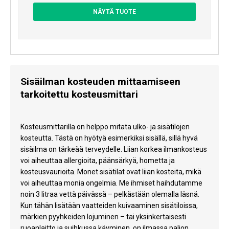
NÄYTÄ TUOTE
Sisäilman kosteuden mittaamiseen
tarkoitettu kosteusmittari
Kosteusmittarilla on helppo mitata ulko- ja sisätilojen
kosteutta. Tästä on hyötyä esimerkiksi sisällä, sillä hyvä
sisäilma on tärkeää terveydelle. Liian korkea ilmankosteus
voi aiheuttaa allergioita, päänsärkyä, hometta ja
kosteusvaurioita. Monet sisätilat ovat liian kosteita, mikä
voi aiheuttaa monia ongelmia. Me ihmiset haihdutamme
noin 3 litraa vettä päivässä – pelkästään olemalla läsnä.
Kun tähän lisätään vaatteiden kuivaaminen sisätiloissa,
märkien pyyhkeiden lojuminen – tai yksinkertaisesti
ruoanlaitto ja suihkussa käyminen, on ilmassa paljon