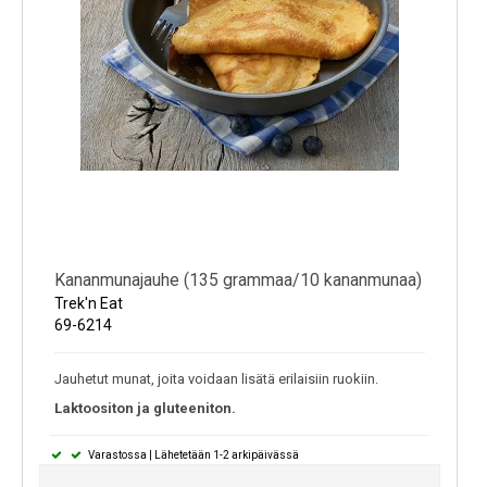
Kananmunajauhe (135 grammaa/10 kananmunaa)
Trek'n Eat
69-6214
Jauhetut munat, joita voidaan lisätä erilaisiin ruokiin.
Laktoositon ja gluteeniton.
Varastossa | Lähetetään 1-2 arkipäivässä