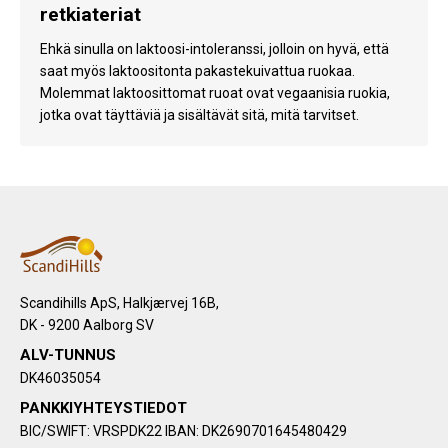
retkiateriat
Ehkä sinulla on laktoosi-intoleranssi, jolloin on hyvä, että
saat myös laktoositonta pakastekuivattua ruokaa.
Molemmat laktoosittomat ruoat ovat vegaanisia ruokia,
jotka ovat täyttäviä ja sisältävät sitä, mitä tarvitset.
Scandihills ApS, Halkjærvej 16B,
DK - 9200 Aalborg SV
ALV-TUNNUS
DK46035054
PANKKIYHTEYSTIEDOT
BIC/SWIFT: VRSPDK22 IBAN: DK2690701645480429