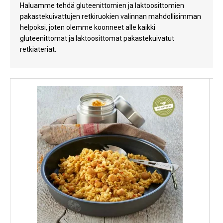
Haluamme tehdä gluteenittomien ja laktoosittomien
Kylmälaitteet
pakastekuivattujen retkiruokien valinnan mahdollisimman
helpoksi, joten olemme koonneet alle kaikki
Sähkötarvikkeet
gluteenittomat ja laktoosittomat pakastekuivatut
retkiateriat.
Sääasemat
Varaosat
Tarjoukset