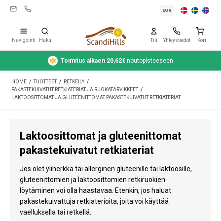
EUR
Navigointi
Haku
Tili
Yhteystiedot
Kori
Toimitus alkaen 20,62€
noutopisteeseen
Leirintävarusteet
HOME
/
TUOTTEET
/
RETKEILY
/
Teltat
PAKASTEKUIVATUT RETKIATERIAT JA RUOKATARVIKKEET
/
LAKTOOSITTOMAT JA GLUTEENITTOMAT PAKASTEKUIVATUT RETKIATERIAT
Retkeily
Puhdistus ja hoito
Laktoosittomat ja gluteenittomat
Matkavarusteet
pakastekuivatut retkiateriat
Auto ja peräkärry
Jos olet yliherkkä tai allerginen gluteenille tai laktoosille,
gluteenittomien ja laktoosittomien retkiruokien
Kaasu
löytäminen voi olla haastavaa. Etenkin, jos haluat
pakastekuivattuja retkiaterioita, joita voi käyttää
Vesi
vaelluksella tai retkellä.