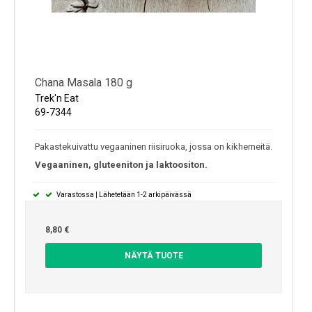
Chana Masala 180 g
Trek'n Eat
69-7344
Pakastekuivattu vegaaninen riisiruoka, jossa on kikherneitä.
Vegaaninen, gluteeniton ja laktoositon.
Varastossa | Lähetetään 1-2 arkipäivässä
8,80 €
NÄYTÄ TUOTE