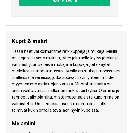
NÄYTÄ TUOTE
Kupit & mukit
Tässä näet valikoimamme retkikuppeja ja mukeja. Meillä
on laaja valikoima mukeja, joten jokaiselle löytyy jotakin ja
varmasti juuri sellaisia mukeja ja kuppeja, joita käytät
mielelläsi asuntovaunussasi. Meillä on mukeja monissa eri
malleissa ja väreissä, jotka sopivat hyvin yhteen muiden
myymiemme astiastojen kanssa. Muotoilun osalta on
sinun valittavanasi, millainen muki sopii tyyliisi. Olemme jo
tehneet valintoja siitä, mistä materiaaleista kuppimme on
valmistettu. On olemassa useita materiaaleja, jotka
toimivat kukin omalla tavallaan hyvin kupeissa.
Melamiini