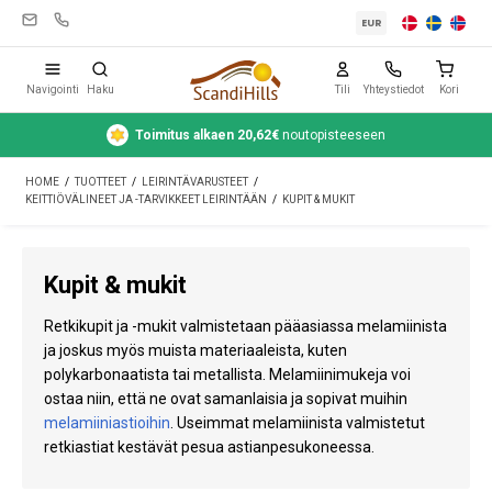
EUR
Navigointi
Haku
Tili
Yhteystiedot
Kori
Toimitus alkaen 20,62€
noutopisteeseen
Leirintävarusteet
HOME
/
TUOTTEET
/
LEIRINTÄVARUSTEET
/
Teltat
KEITTIÖVÄLINEET JA -TARVIKKEET LEIRINTÄÄN
/
KUPIT & MUKIT
Retkeily
Kupit & mukit
Puhdistus ja hoito
Retkikupit ja -mukit valmistetaan pääasiassa melamiinista
Matkavarusteet
ja joskus myös muista materiaaleista, kuten
polykarbonaatista tai metallista. Melamiinimukeja voi
Auto ja peräkärry
ostaa niin, että ne ovat samanlaisia ja sopivat muihin
Kaasu
melamiiniastioihin
. Useimmat melamiinista valmistetut
retkiastiat kestävät pesua astianpesukoneessa.
Vesi