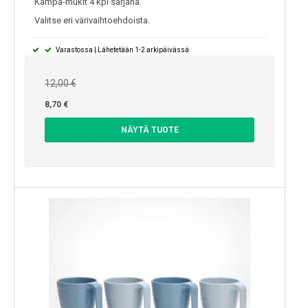
Kampa-mukit 4 kpl sarjana.
Valitse eri värivaihtoehdoista.
Varastossa | Lähetetään 1-2 arkipäivässä
12,00 €
8,70 €
NÄYTÄ TUOTE