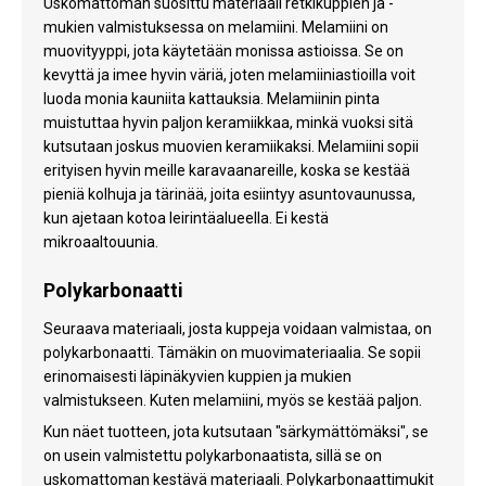
Uskomattoman suosittu materiaali retkikuppien ja -
mukien valmistuksessa on melamiini. Melamiini on
muovityyppi, jota käytetään monissa astioissa. Se on
kevyttä ja imee hyvin väriä, joten melamiiniastioilla voit
luoda monia kauniita kattauksia. Melamiinin pinta
muistuttaa hyvin paljon keramiikkaa, minkä vuoksi sitä
kutsutaan joskus muovien keramiikaksi. Melamiini sopii
erityisen hyvin meille karavaanareille, koska se kestää
pieniä kolhuja ja tärinää, joita esiintyy asuntovaunussa,
kun ajetaan kotoa leirintäalueella. Ei kestä
mikroaaltouunia.
Polykarbonaatti
Seuraava materiaali, josta kuppeja voidaan valmistaa, on
polykarbonaatti. Tämäkin on muovimateriaalia. Se sopii
erinomaisesti läpinäkyvien kuppien ja mukien
valmistukseen. Kuten melamiini, myös se kestää paljon.
Kun näet tuotteen, jota kutsutaan "särkymättömäksi", se
on usein valmistettu polykarbonaatista, sillä se on
uskomattoman kestävä materiaali. Polykarbonaattimukit