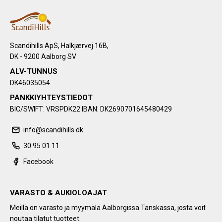
Scandihills ApS, Halkjærvej 16B,
DK - 9200 Aalborg SV
ALV-TUNNUS
DK46035054
PANKKIYHTEYSTIEDOT
BIC/SWIFT: VRSPDK22 IBAN: DK2690701645480429
info@scandihills.dk
30 95 01 11
Facebook
VARASTO & AUKIOLOAJAT
Meillä on varasto ja myymälä Aalborgissa Tanskassa, josta voit
noutaa tilatut tuotteet.