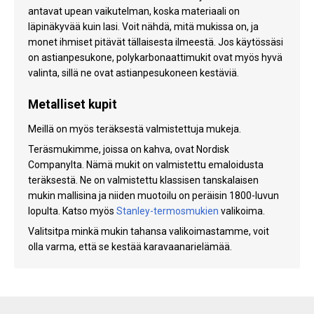
antavat upean vaikutelman, koska materiaali on
läpinäkyvää kuin lasi. Voit nähdä, mitä mukissa on, ja
monet ihmiset pitävät tällaisesta ilmeestä. Jos käytössäsi
on astianpesukone, polykarbonaattimukit ovat myös hyvä
valinta, sillä ne ovat astianpesukoneen kestäviä.
Metalliset kupit
Meillä on myös teräksestä valmistettuja mukeja.
Teräsmukimme, joissa on kahva, ovat Nordisk
Companylta. Nämä mukit on valmistettu emaloidusta
teräksestä. Ne on valmistettu klassisen tanskalaisen
mukin mallisina ja niiden muotoilu on peräisin 1800-luvun
lopulta. Katso myös
Stanley-termosmukien
valikoima.
Valitsitpa minkä mukin tahansa valikoimastamme, voit
olla varma, että se kestää karavaanarielämää.