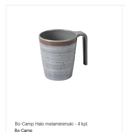
Kylmälaitteet
Sähkötarvikkeet
Sääasemat
Varaosat
Tarjoukset
Bo-Camp Halo melamiinimuki - 4 kpl.
Bo-Camp