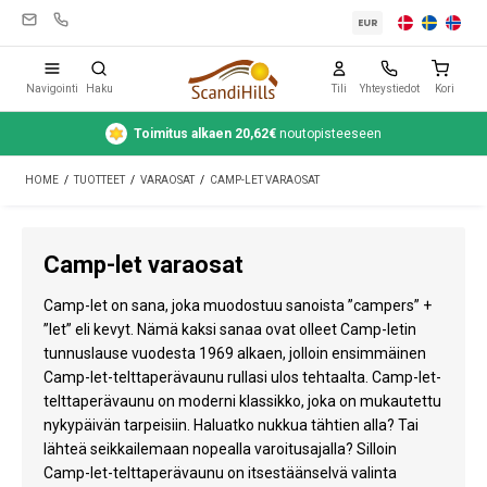
EUR
Navigointi
Haku
Tili
Yhteystiedot
Kori
Toimitus alkaen 20,62€
noutopisteeseen
Leirintävarusteet
HOME
/
TUOTTEET
/
VARAOSAT
/
CAMP-LET VARAOSAT
Teltat
Retkeily
Camp-let varaosat
Puhdistus ja hoito
Camp-let on sana, joka muodostuu sanoista ”campers” +
Matkavarusteet
”let” eli kevyt. Nämä kaksi sanaa ovat olleet Camp-letin
tunnuslause vuodesta 1969 alkaen, jolloin ensimmäinen
Auto ja peräkärry
Camp-let-telttaperävaunu rullasi ulos tehtaalta. Camp-let-
telttaperävaunu on moderni klassikko, joka on mukautettu
Kaasu
nykypäivän tarpeisiin. Haluatko nukkua tähtien alla? Tai
lähteä seikkailemaan nopealla varoitusajalla? Silloin
Vesi
Camp-let-telttaperävaunu on itsestäänselvä valinta