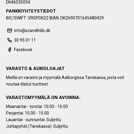
DK46035054
PANKKIYHTEYSTIEDOT
BIC/SWIFT: VRSPDK22 IBAN: DK2690701645480429
info@scandihills.dk
30 95 01 11
Facebook
VARASTO & AUKIOLOAJAT
Meillä on varasto ja myymälä Aalborgissa Tanskassa, josta voit
noutaa tilatut tuotteet.
VARASTOMYYMÄLÄ ON AVOINNA:
Maanantai - torstai: 10.00 - 16.00
Perjantai: 10.00 - 15.00
Lauantai - sunnuntai: Suljettu
Juhlapyhät (Tanskassa): Suljettu