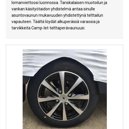
lomanviettoosi luonnossa. Tanskalaisen muotoilun ja
Kylmälaitteet
vankan käsityötaidon yhdistelmä antaa sinulle
asuntovaunun mukavuuden yhdistettynä telttailun
Sähkötarvikkeet
vapauteen. Täältä löydät alkuperäisiä varaosia ja
tarvikkeita Camp-let-telttaperävaunuusi.
Sääasemat
Varaosat
Tarjoukset