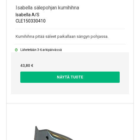
Isabella sälepohjan kumihihna
Isabella A/S
CLE150330410
Kumihihna pitää säleet paikallaan sängyn pohjassa.
Lähetetään 3-6 arkipäivässä
43,80 €
NÄYTÄ TUOTE