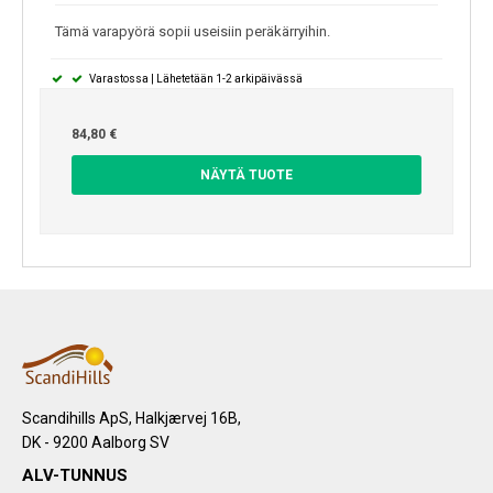
Tämä varapyörä sopii useisiin peräkärryihin.
Varastossa | Lähetetään 1-2 arkipäivässä
84,80 €
NÄYTÄ TUOTE
Scandihills ApS, Halkjærvej 16B,
DK - 9200 Aalborg SV
ALV-TUNNUS