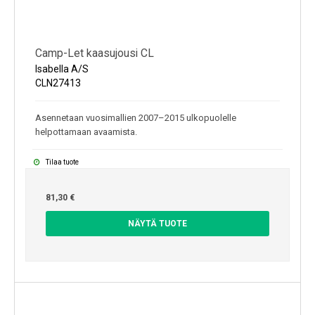
Camp-Let kaasujousi CL
Isabella A/S
CLN27413
Asennetaan vuosimallien 2007–2015 ulkopuolelle
helpottamaan avaamista.
Tilaa tuote
81,30 €
NÄYTÄ TUOTE