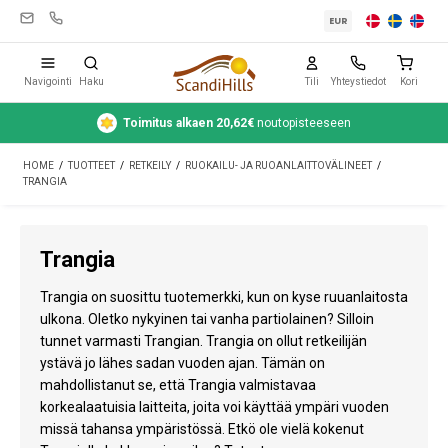
EUR
Navigointi
Haku
Tili
Yhteystiedot
Kori
Toimitus alkaen 20,62€
noutopisteeseen
Leirintävarusteet
HOME
/
TUOTTEET
/
RETKEILY
/
RUOKAILU- JA RUOANLAITTOVÄLINEET
/
Teltat
TRANGIA
Retkeily
Trangia
Puhdistus ja hoito
Trangia on suosittu tuotemerkki, kun on kyse ruuanlaitosta
Matkavarusteet
ulkona. Oletko nykyinen tai vanha partiolainen? Silloin
tunnet varmasti Trangian. Trangia on ollut retkeilijän
Auto ja peräkärry
ystävä jo lähes sadan vuoden ajan. Tämän on
Kaasu
mahdollistanut se, että Trangia valmistavaa
korkealaatuisia laitteita, joita voi käyttää ympäri vuoden
Vesi
missä tahansa ympäristössä. Etkö ole vielä kokenut