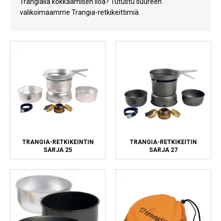
Trangialla kokkaamisen iloa? Tutustu suureen
Kylmälaitteet
valikoimaamme Trangia-retkikeittimiä.
Sähkötarvikkeet
Sääasemat
Varaosat
Tarjoukset
TRANGIA-RETKIKEINTIN
TRANGIA-RETKIKEITIN
SARJA 25
SARJA 27