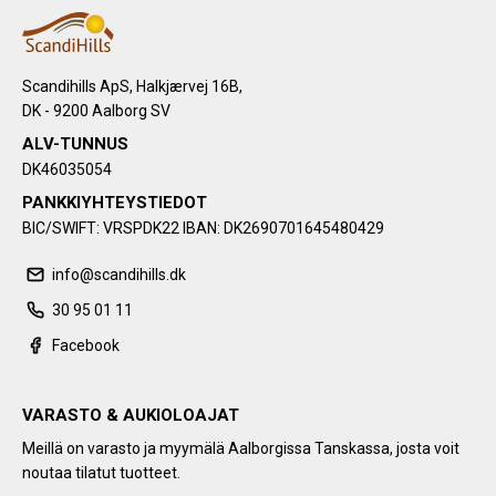
Scandihills ApS, Halkjærvej 16B,
DK - 9200 Aalborg SV
ALV-TUNNUS
DK46035054
PANKKIYHTEYSTIEDOT
BIC/SWIFT: VRSPDK22 IBAN: DK2690701645480429
info@scandihills.dk
30 95 01 11
Facebook
VARASTO & AUKIOLOAJAT
Meillä on varasto ja myymälä Aalborgissa Tanskassa, josta voit
noutaa tilatut tuotteet.