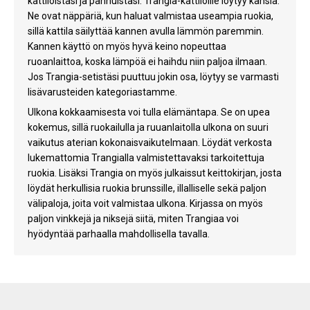
kattiloistasi ja pannuistasi. Trangia-kattiloille löytyy kansia.
Ne ovat näppäriä, kun haluat valmistaa useampia ruokia,
sillä kattila säilyttää kannen avulla lämmön paremmin.
Kannen käyttö on myös hyvä keino nopeuttaa
ruoanlaittoa, koska lämpöä ei haihdu niin paljoa ilmaan.
Jos Trangia-setistäsi puuttuu jokin osa, löytyy se varmasti
lisävarusteiden kategoriastamme.
Ulkona kokkaamisesta voi tulla elämäntapa. Se on upea
kokemus, sillä ruokailulla ja ruuanlaitolla ulkona on suuri
vaikutus aterian kokonaisvaikutelmaan. Löydät verkosta
lukemattomia Trangialla valmistettavaksi tarkoitettuja
ruokia. Lisäksi Trangia on myös julkaissut keittokirjan, josta
löydät herkullisia ruokia brunssille, illalliselle sekä paljon
välipaloja, joita voit valmistaa ulkona. Kirjassa on myös
paljon vinkkejä ja niksejä siitä, miten Trangiaa voi
hyödyntää parhaalla mahdollisella tavalla.