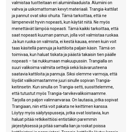
valmistaa tuotteitaan eri alumiinilaaduista. Alumiini on
vahva ja uskomattoman kevyt materiaali. Trangia-kattilat
ja pannut ovat siksi ohuita. Tämä tarkoittaa, että ne
lämpenevät hyvin nopeasti, kun käytät niitä. Ne myös
menettävät lämpöä nopeasti. Tämä kaikki tarkoittaa, että
saat nopeasti kuuman pannun, jolla voit valmistaa ruokaa.
Ja kun ruoka on valmista, ei kestä kauaa, ennen kuin voit
taas käsitellä pannuja ja kattiloita paljain käsin. Tämä on
toimivaa, kun haluat tiskata ja päästä takaisin tien päälle
nopeasti – tai nukkumaan makuupussiin. Trangialla on
suuri valikoima valmiita settejä sekä lisävarusteena
saatavia kattiloita ja pannuja. Siksi olemme varmoja, että
löydät valikoimastamme juuri sinulle sopivan Trangia-
keitinsetin. Kun sinulla on Trangia-setti, suosittelemme,
että tutustut myös Trangia-tarvikevalikoimaamme.
Tarjolla on paljon valinnanvaraa. On lautasia, jotka sopivat
Trangiaan, niin että voit pakata ne keittimen kanssa.
Löytyy myös säilytyspusseja, jotka ovat loistavia, kun
haluat pitää retkikeittiösi entistäkin paremmin
järjestyksessä ja pitää samalla lian ja roskat poissa