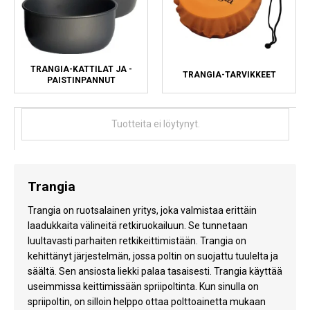
TRANGIA-KATTILAT JA -
TRANGIA-TARVIKKEET
PAISTINPANNUT
Tuotteita ei löytynyt.
Trangia
Trangia on ruotsalainen yritys, joka valmistaa erittäin
laadukkaita välineitä retkiruokailuun. Se tunnetaan
luultavasti parhaiten retkikeittimistään. Trangia on
kehittänyt järjestelmän, jossa poltin on suojattu tuulelta ja
säältä. Sen ansiosta liekki palaa tasaisesti. Trangia käyttää
useimmissa keittimissään spriipoltinta. Kun sinulla on
spriipoltin, on silloin helppo ottaa polttoainetta mukaan