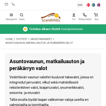
EUR
Navigointi
Haku
Tili
Yhteystiedot
Kori
Toimitus alkaen 20,62€
noutopisteeseen
Leirintävarusteet
HOME
/
TUOTTEET
/
SÄHKÖTARVIKKEET
/
Teltat
ASUNTOVAUNUN, MATKAILUAUTON JA PERÄKÄRRYN VALOT
Retkeily
Asuntovaunun, matkailuauton ja
Puhdistus ja hoito
peräkärryn valot
Matkavarusteet
Vedettävän vaunun valoihin kuuluvat takavalot, joissa on
Auto ja peräkärry
integroidut jarruvalot, vilkut sekä mahdollisesti
rekisterikilven valot, lisäjarruvalot, sivumerkkivalot,
Kaasu
seisonta- ja etuvalot.
Tältä sivulta löydät laajan valikoiman valoja useilta eri
Vesi
valmistajilta ja toimittajilta.