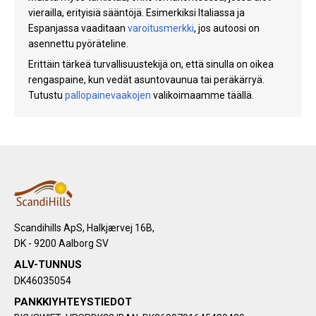
vierailla, erityisiä sääntöjä. Esimerkiksi Italiassa ja
Espanjassa vaaditaan
varoitusmerkki
, jos autoosi on
asennettu pyöräteline.
Erittäin tärkeä turvallisuustekijä on, että sinulla on oikea
rengaspaine, kun vedät asuntovaunua tai peräkärryä.
Tutustu
pallopainevaakojen
valikoimaamme täällä.
Scandihills ApS, Halkjærvej 16B,
DK - 9200 Aalborg SV
ALV-TUNNUS
DK46035054
PANKKIYHTEYSTIEDOT