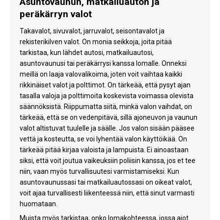
Asuntovaunun, matkailuauton ja
peräkärryn valot
Takavalot, sivuvalot, jarruvalot, seisontavalot ja
rekisterikilven valot. On monia seikkoja, joita pitää
tarkistaa, kun lähdet autosi, matkailuautosi,
asuntovaunusi tai peräkärrysi kanssa lomalle. Onneksi
meillä on laaja valovalikoima, joten voit vaihtaa kaikki
rikkinäiset valot ja polttimot. On tärkeää, että pysyt ajan
tasalla valoja ja polttimoita koskevista voimassa olevista
säännöksistä. Riippumatta siitä, minkä valon vaihdat, on
tärkeää, että se on vedenpitävä, sillä ajoneuvon ja vaunun
valot altistuvat tuulelle ja säälle. Jos valon sisään pääsee
vettä ja kosteutta, se voi lyhentää valon käyttöikää. On
tärkeää pitää kirjaa valoista ja lampuista. Ei ainoastaan
siksi, että voit joutua vaikeuksiin poliisin kanssa, jos et tee
niin, vaan myös turvallisuutesi varmistamiseksi. Kun
asuntovaunussasi tai matkailuautossasi on oikeat valot,
voit ajaa turvallisesti liikenteessä niin, että sinut varmasti
huomataan.
Muista myös tarkistaa, onko lomakohteessa, jossa aiot