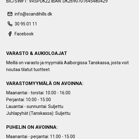
BIC/SWIFT: VRSPDK22 IBAN: DK2690701645480429
info@scandihills.dk
30 95 01 11
Facebook
VARASTO & AUKIOLOAJAT
Meillä on varasto ja myymälä Aalborgissa Tanskassa, josta voit
noutaa tilatut tuotteet.
VARASTOMYYMÄLÄ ON AVOINNA:
Maanantai - torstai: 10.00 - 16.00
Perjantai: 10.00 - 15.00
Lauantai - sunnuntai: Suljettu
Juhlapyhät (Tanskassa): Suljettu
PUHELIN ON AVOINNA:
Maanantai - perjantai: 11.00 - 15.00