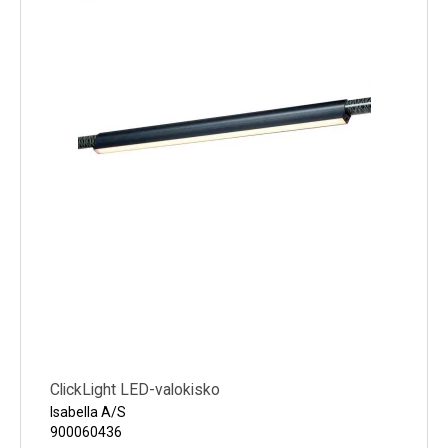
Kylmälaitteet
Sähkötarvikkeet
Sääasemat
Varaosat
Tarjoukset
ClickLight LED-valokisko
Isabella A/S
900060436