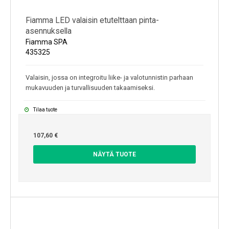
Fiamma LED valaisin etutelttaan pinta-
asennuksella
Fiamma SPA
435325
Valaisin, jossa on integroitu liike- ja valotunnistin parhaan
mukavuuden ja turvallisuuden takaamiseksi.
Tilaa tuote
107,60 €
NÄYTÄ TUOTE