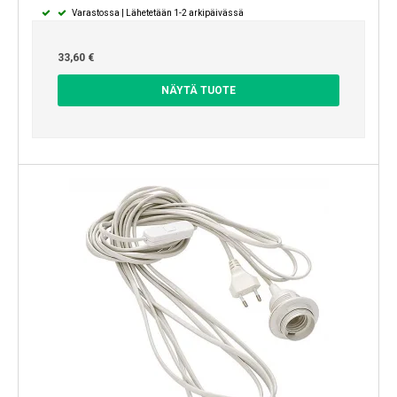
Varastossa | Lähetetään 1-2 arkipäivässä
33,60 €
NÄYTÄ TUOTE