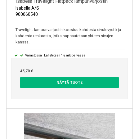
Isabella Travelight Flatpack lampunvarjostin
Isabella A/S
900060540
Travelight-lampunvarjostin koostuu kahdesta sivulevystö ja
kahdesta renkaasta, jotka napsautetaan yhteen sivujen
kanssa.
Varastossa | Lähetetään 1-2 arkipäivässä
45,70 €
NÄYTÄ TUOTE