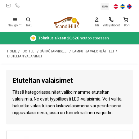
EUR
Navigointi
Haku
Tili
Yhteystiedot
Kori
Toimitus alkaen 20,62€
noutopisteeseen
Leirintävarusteet
HOME
/
TUOTTEET
/
SÄHKÖTARVIKKEET
/
LAMPUT JA VALONLÄHTEET
/
Teltat
ETUTELTAN VALAISIMET
Retkeily
Etuteltan valaisimet
Puhdistus ja hoito
Tässä kategoriassa näet valikoimamme etuteltan
Matkavarusteet
valaisimia. Ne ovat tyypillisesti LED-valaisimia. Voit valita,
haluatko valaistuksen kiskovalaisimena vai perinteisenä
Auto ja peräkärry
riippuvalaisimena, jossa on tunnelmallinen varjostin.
Kaasu
Vesi