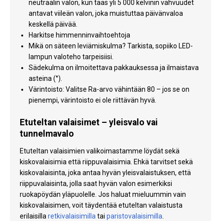
neutraalin valon, kun taas yli 5 000 kelvinin vahvuudet
antavat viileän valon, joka muistuttaa päivänvaloa
keskellä päivää.
Harkitse himmenninvaihtoehtoja
Mikä on säteen leviämiskulma? Tarkista, sopiiko LED-
lampun valoteho tarpeisiisi.
Sädekulma on ilmoitettava pakkauksessa ja ilmaistava
asteina (°).
Värintoisto: Valitse Ra-arvo vähintään 80 – jos se on
pienempi, värintoisto ei ole riittävän hyvä.
Etuteltan valaisimet – yleisvalo vai
tunnelmavalo
Etuteltan valaisimien valikoimastamme löydät sekä
kiskovalaisimia että riippuvalaisimia. Ehkä tarvitset sekä
kiskovalaisinta, joka antaa hyvän yleisvalaistuksen, että
riippuvalaisinta, jolla saat hyvän valon esimerkiksi
ruokapöydän yläpuolelle. Jos haluat mieluummin vain
kiskovalaisimen, voit täydentää etuteltan valaistusta
erilaisilla
retkivalaisimilla
tai
paristovalaisimilla
.