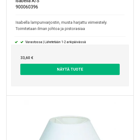
Isabella A/S
900060396
Isabella lampunvarjostin, musta harjattu viimeistely.
Toimitetaan ilman johtoa ja pistorasiaa
Varastossa | Lähetetään 1-2 arkipäivässä
33,60 €
NÄYTÄ TUOTE