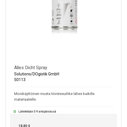
Kylmälaitteet
Sähkötarvikkeet
Sääasemat
Varaosat
Tarjoukset
Alles Dicht Spray
Solutions/DOgistik GmbH
50113
Monikäyttöinen musta tiivistesuihke lähes kaikille
materiaaleille.
Lähetetään 5-9 arkipäivässä
18,80 €