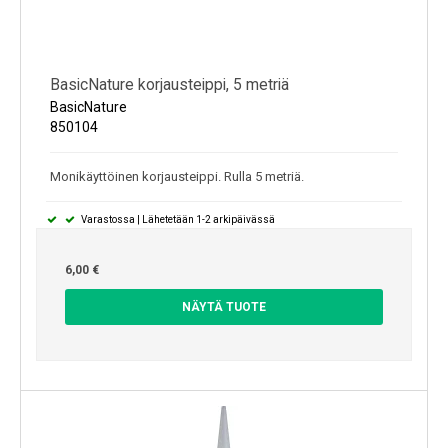
BasicNature korjausteippi, 5 metriä
BasicNature
850104
Monikäyttöinen korjausteippi. Rulla 5 metriä.
Varastossa | Lähetetään 1-2 arkipäivässä
6,00 €
NÄYTÄ TUOTE