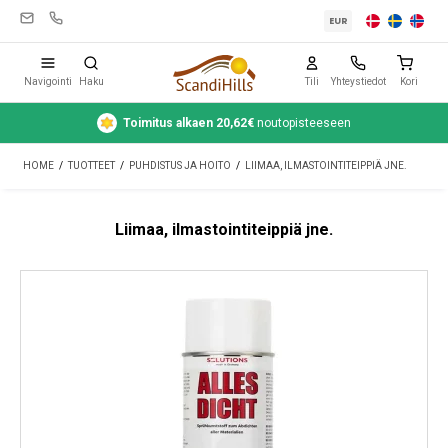
EUR
Navigointi
Haku
Tili
Yhteystiedot
Kori
Toimitus alkaen 20,62€
noutopisteeseen
Leirintävarusteet
HOME
/
TUOTTEET
/
PUHDISTUS JA HOITO
/
LIIMAA, ILMASTOINTITEIPPIÄ JNE.
Teltat
Retkeily
Liimaa, ilmastointiteippiä jne.
Puhdistus ja hoito
Matkavarusteet
Auto ja peräkärry
Kaasu
Vesi