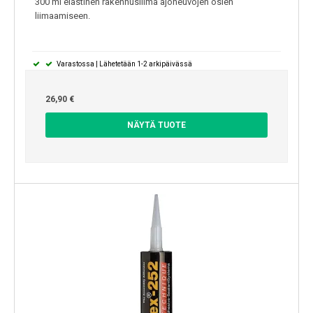
300 ml elastinen rakennusliima ajoneuvojen osien
liimaamiseen.
Varastossa | Lähetetään 1-2 arkipäivässä
26,90 €
NÄYTÄ TUOTE