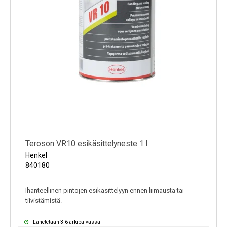
Teroson VR10 esikäsittelyneste 1 l
Henkel
840180
Ihanteellinen pintojen esikäsittelyyn ennen liimausta tai
tiivistämistä.
Lähetetään 3-6 arkipäivässä