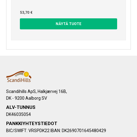
53,70 €
NÄYTÄ TUOTE
Scandihills ApS, Halkjærvej 16B,
DK - 9200 Aalborg SV
ALV-TUNNUS
DK46035054
PANKKIYHTEYSTIEDOT
BIC/SWIFT: VRSPDK22 IBAN: DK2690701645480429