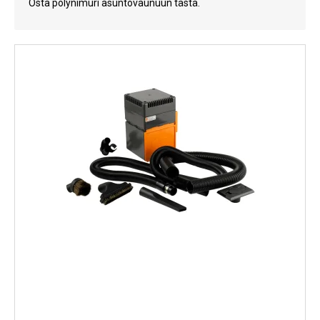
Osta pölynimuri asuntovaunuun tästä.
Kylmälaitteet
Sähkötarvikkeet
Sääasemat
Varaosat
Tarjoukset