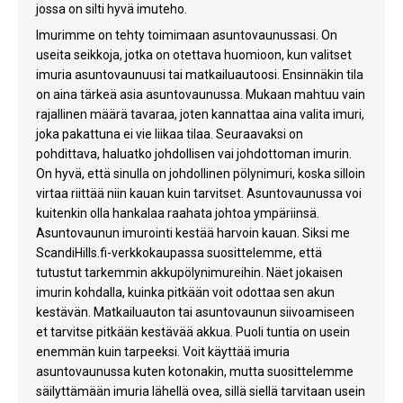
jossa on silti hyvä imuteho.
Imurimme on tehty toimimaan asuntovaunussasi. On
useita seikkoja, jotka on otettava huomioon, kun valitset
imuria asuntovaunuusi tai matkailuautoosi. Ensinnäkin tila
on aina tärkeä asia asuntovaunussa. Mukaan mahtuu vain
rajallinen määrä tavaraa, joten kannattaa aina valita imuri,
joka pakattuna ei vie liikaa tilaa. Seuraavaksi on
pohdittava, haluatko johdollisen vai johdottoman imurin.
On hyvä, että sinulla on johdollinen pölynimuri, koska silloin
virtaa riittää niin kauan kuin tarvitset. Asuntovaunussa voi
kuitenkin olla hankalaa raahata johtoa ympäriinsä.
Asuntovaunun imurointi kestää harvoin kauan. Siksi me
ScandiHills.fi-verkkokaupassa suosittelemme, että
tutustut tarkemmin akkupölynimureihin. Näet jokaisen
imurin kohdalla, kuinka pitkään voit odottaa sen akun
kestävän. Matkailuauton tai asuntovaunun siivoamiseen
et tarvitse pitkään kestävää akkua. Puoli tuntia on usein
enemmän kuin tarpeeksi. Voit käyttää imuria
asuntovaunussa kuten kotonakin, mutta suosittelemme
säilyttämään imuria lähellä ovea, sillä siellä tarvitaan usein