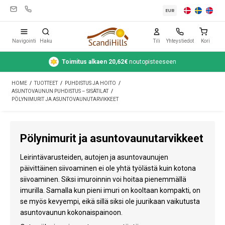
EUR
Navigointi
Haku
Tili
Yhteystiedot
Kori
Toimitus alkaen 20,62€
noutopisteeseen
Leirintävarusteet
HOME
/
TUOTTEET
/
PUHDISTUS JA HOITO
/
Teltat
ASUNTOVAUNUN PUHDISTUS – SISÄTILAT
/
PÖLYNIMURIT JA ASUNTOVAUNUTARVIKKEET
Retkeily
Puhdistus ja hoito
Pölynimurit ja asuntovaunutarvikkeet
Matkavarusteet
Leirintävarusteiden, autojen ja asuntovaunujen
päivittäinen siivoaminen ei ole yhtä työlästä kuin kotona
Auto ja peräkärry
siivoaminen. Siksi imuroinnin voi hoitaa pienemmällä
imurilla. Samalla kun pieni imuri on kooltaan kompakti, on
Kaasu
se myös kevyempi, eikä sillä siksi ole juurikaan vaikutusta
asuntovaunun kokonaispainoon.
Vesi