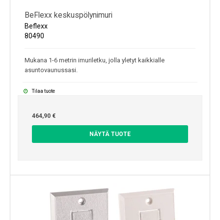
BeFlexx keskuspölynimuri
Beflexx
80490
Mukana 1-6 metrin imuriletku, jolla yletyt kaikkialle
asuntovaunussasi.
Tilaa tuote
464,90 €
NÄYTÄ TUOTE