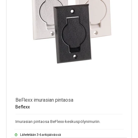
BeFlexx imurasian pintaosa
Beflexx
Imurasian pintaosa BeFlexx-keskuspölynimuriin.
Lähetetään 3-6 arkipäivässä