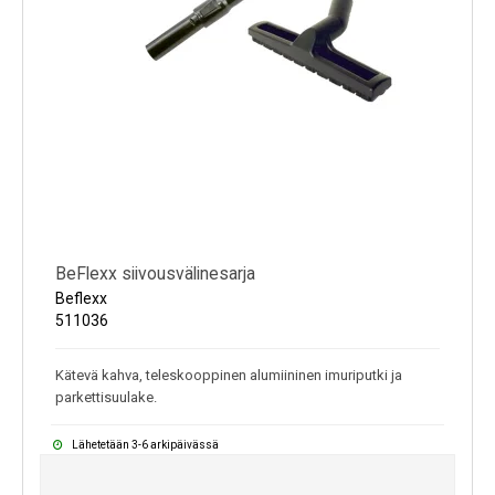
BeFlexx siivousvälinesarja
Beflexx
511036
Kätevä kahva, teleskooppinen alumiininen imuriputki ja
parkettisuulake.
Lähetetään 3-6 arkipäivässä