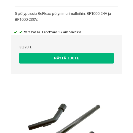
5 pölypussia BeFlexx-pölynimurimalleihin: BF1000-24V ja
BF1000-230V.
Varastossa | Lähetetään 1-2 arkipäivässä
30,90 €
NÄYTÄ TUOTE