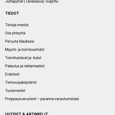
Juhlapyhät (Tanskassa): Suljettu
TIEDOT
Tietoja meistä
Ota yhteyttä
Peruuta tilauksesi
Myynti- ja toimitusehdot
Toimitustavat ja -kulut
Palautus ja reklamaatiot
Evästeet
Tietosuojakäytäntö
Tuotemerkit
Preppausvarusteet – paranna varautumistasi
UUTISET & ARTIKKELIT