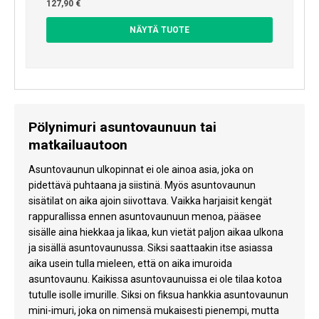
127,90 €
NÄYTÄ TUOTE
Pölynimuri asuntovaunuun tai
matkailuautoon
Asuntovaunun ulkopinnat ei ole ainoa asia, joka on
pidettävä puhtaana ja siistinä. Myös asuntovaunun
sisätilat on aika ajoin siivottava. Vaikka harjaisit kengät
rappurallissa ennen asuntovaunuun menoa, pääsee
sisälle aina hiekkaa ja likaa, kun vietät paljon aikaa ulkona
ja sisällä asuntovaunussa. Siksi saattaakin itse asiassa
aika usein tulla mieleen, että on aika imuroida
asuntovaunu. Kaikissa asuntovaunuissa ei ole tilaa kotoa
tutulle isolle imurille. Siksi on fiksua hankkia asuntovaunun
mini-imuri, joka on nimensä mukaisesti pienempi, mutta