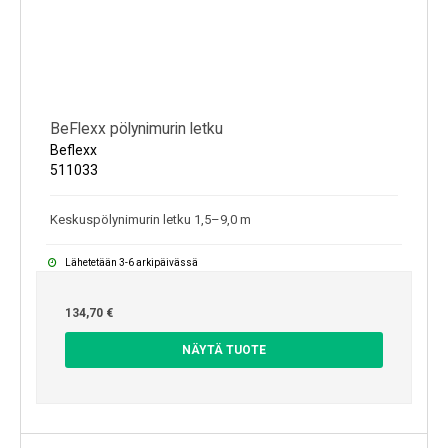
BeFlexx pölynimurin letku
Beflexx
511033
Keskuspölynimurin letku 1,5–9,0 m
Lähetetään 3-6 arkipäivässä
134,70 €
NÄYTÄ TUOTE