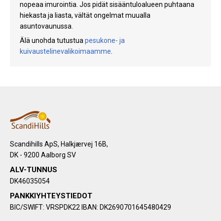
nopeaa imurointia. Jos pidät sisääntuloalueen puhtaana
hiekasta ja liasta, vältät ongelmat muualla
asuntovaunussa.
Älä unohda tutustua
pesukone- ja
kuivaustelinevalikoimaamme
.
Scandihills ApS, Halkjærvej 16B,
DK - 9200 Aalborg SV
ALV-TUNNUS
DK46035054
PANKKIYHTEYSTIEDOT
BIC/SWIFT: VRSPDK22 IBAN: DK2690701645480429