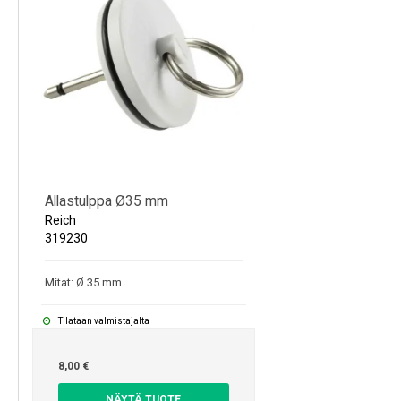
Kylmälaitteet
Sähkötarvikkeet
Sääasemat
Varaosat
Tarjoukset
Allastulppa Ø35 mm
Reich
319230
Mitat: Ø 35 mm.
Tilataan valmistajalta
8,00 €
NÄYTÄ TUOTE