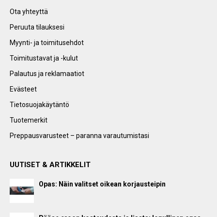
Ota yhteyttä
Peruuta tilauksesi
Myynti- ja toimitusehdot
Toimitustavat ja -kulut
Palautus ja reklamaatiot
Evästeet
Tietosuojakäytäntö
Tuotemerkit
Preppausvarusteet – paranna varautumistasi
UUTISET & ARTIKKELIT
Opas: Näin valitset oikean korjausteipin