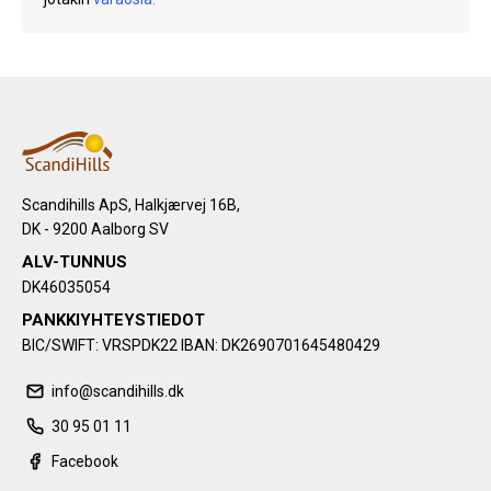
Scandihills ApS, Halkjærvej 16B,
DK - 9200 Aalborg SV
ALV-TUNNUS
DK46035054
PANKKIYHTEYSTIEDOT
BIC/SWIFT: VRSPDK22 IBAN: DK2690701645480429
info@scandihills.dk
30 95 01 11
Facebook