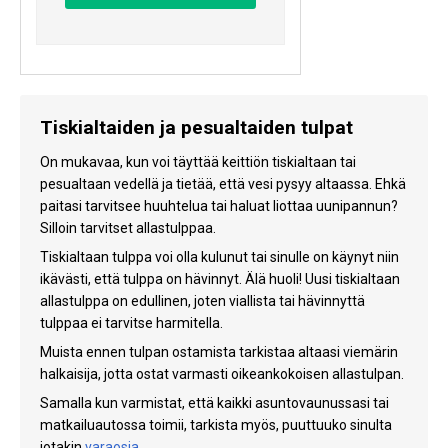
Tiskialtaiden ja pesualtaiden tulpat
On mukavaa, kun voi täyttää keittiön tiskialtaan tai
pesualtaan vedellä ja tietää, että vesi pysyy altaassa. Ehkä
paitasi tarvitsee huuhtelua tai haluat liottaa uunipannun?
Silloin tarvitset allastulppaa.
Tiskialtaan tulppa voi olla kulunut tai sinulle on käynyt niin
ikävästi, että tulppa on hävinnyt. Älä huoli! Uusi tiskialtaan
allastulppa on edullinen, joten viallista tai hävinnyttä
tulppaa ei tarvitse harmitella.
Muista ennen tulpan ostamista tarkistaa altaasi viemärin
halkaisija, jotta ostat varmasti oikeankokoisen allastulpan.
Samalla kun varmistat, että kaikki asuntovaunussasi tai
matkailuautossa toimii, tarkista myös, puuttuuko sinulta
jotakin
varaosia.