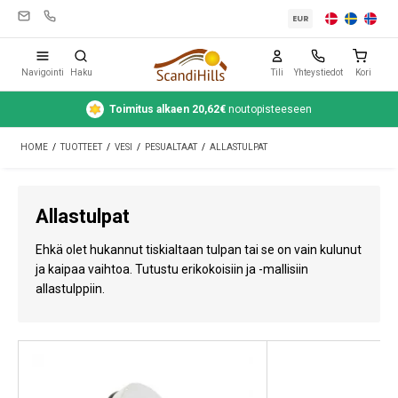
EUR
Navigointi
Haku
Tili
Yhteystiedot
Kori
Toimitus alkaen 20,62€
noutopisteeseen
Leirintävarusteet
HOME
/
TUOTTEET
/
VESI
/
PESUALTAAT
/
ALLASTULPAT
Teltat
Retkeily
Allastulpat
Puhdistus ja hoito
Ehkä olet hukannut tiskialtaan tulpan tai se on vain kulunut
Matkavarusteet
ja kaipaa vaihtoa. Tutustu erikokoisiin ja -mallisiin
allastulppiin.
Auto ja peräkärry
Kaasu
Vesi