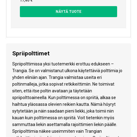
17,40 €
NÄYTÄ TUOTE
Spriipolttimet
Spriipolttimissa yksi tuotemerkki erottuu edukseen –
Trangia. Se on valmistanut ulkona käytettäviä polttimia jo
yhden eliniän ajan. Trangia valmistaa useita eri
poltinmalleja, jotka sopivat retkikeittimiin. Ne toimivat
siten, että itse poltin avataan ja täytetään
spriipolttoaineella. Kun polttimessa on spriitä, alkaa se
haihtua yläosassa olevien reikien kautta. Nämä höyryt
sytytetään ja näin saadaan pieni liekki, joka toimii niin
kauan kuin polttimessa on spriitä. Voit tietenkin myös
sammuttaa liekin asettamalla rajoittimien liekin päälle.
Spriipolttimia näkee useimmiten vain Trangian