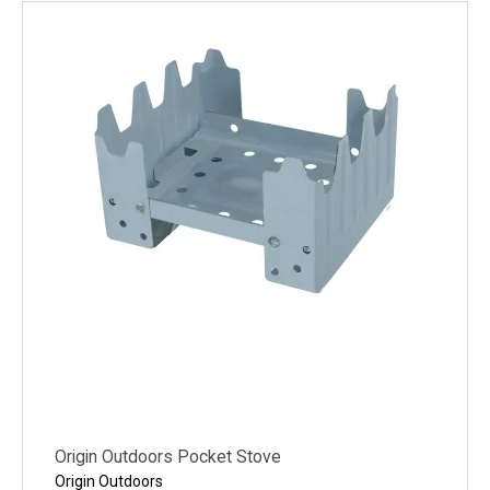
Kylmälaitteet
Sähkötarvikkeet
Sääasemat
Varaosat
Tarjoukset
Origin Outdoors Pocket Stove
Origin Outdoors