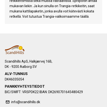
retkikeittimissä sekä muissa vastaavissa. Spriipoltin antaa
mukavan liekin. Ja kun sinulla on Trangia-retkikeitin, saat
mukana kattilapaketin, jonka avulla voit kätevästi kokata
retkellä. Voit tutustua Trangia-valikoimaamme täällä.
Scandihills ApS, Halkjærvej 16B,
DK - 9200 Aalborg SV
ALV-TUNNUS
DK46035054
PANKKIYHTEYSTIEDOT
BIC/SWIFT: VRSPDK22 IBAN: DK2690701645480429
info@scandihills.dk