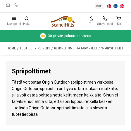
EUR
Navigointi
Haku
Tili
Yhteystiedot
Kori
30 päivän
palautussoikeus
Leirintävarusteet
HOME
/
TUOTTEET
/
RETKEILY
/
RETKIKEITTIMET JA TARVIKKEET
/
SPRIIPOLTTIMET
Teltat
Retkeily
Spriipolttimet
Puhdistus ja hoito
Tästä voit ostaa Origin Outdoor-spriipolttimen verkossa.
Matkavarusteet
Origin Outdoor-spriipoltin on hyvä ottaa mukaan matkalle,
sillä voit ostaa polttoainetta keittimeen kaikkialta. Sinun ei
Auto ja peräkärry
tarvitse huolehtia siitä, että sprii loppuu retkellä kesken.
Lue lisää Origin Outdoor-spriipolttimista alla olevista
Kaasu
tuotetiedoista.
Vesi