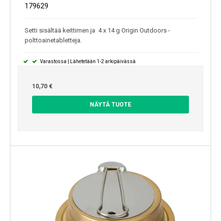
179629
Setti sisältää keittimen ja 4 x 14 g Origin Outdoors -
polttoainetabletteja.
Varastossa | Lähetetään 1-2 arkipäivässä
10,70 €
NÄYTÄ TUOTE