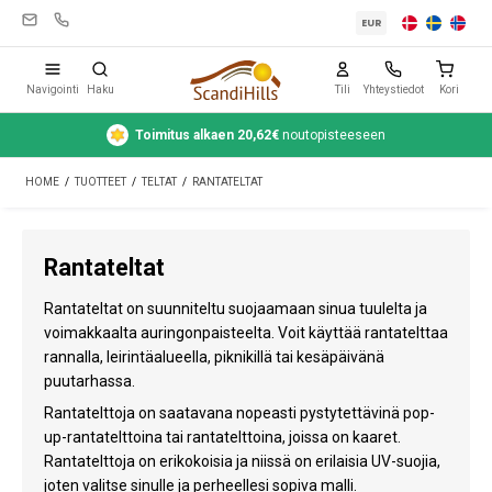
EUR
Navigointi
Haku
Tili
Yhteystiedot
Kori
Toimitus alkaen 20,62€
noutopisteeseen
Leirintävarusteet
HOME
/
TUOTTEET
/
TELTAT
/
RANTATELTAT
Teltat
Retkeily
Rantateltat
Puhdistus ja hoito
Rantateltat on suunniteltu suojaamaan sinua tuulelta ja
Matkavarusteet
voimakkaalta auringonpaisteelta. Voit käyttää rantatelttaa
rannalla, leirintäalueella, piknikillä tai kesäpäivänä
Auto ja peräkärry
puutarhassa.
Rantatelttoja on saatavana nopeasti pystytettävinä pop-
Kaasu
up-rantatelttoina tai rantatelttoina, joissa on kaaret.
Rantatelttoja on erikokoisia ja niissä on erilaisia UV-suojia,
Vesi
joten valitse sinulle ja perheellesi sopiva malli.