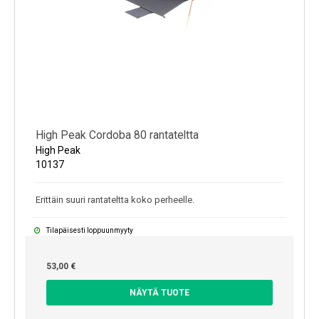
High Peak Cordoba 80 rantateltta
High Peak
10137
Erittäin suuri rantateltta koko perheelle.
Tilapäisesti loppuunmyyty
53,00 €
NÄYTÄ TUOTE