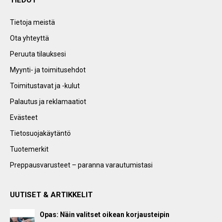
TIEDOT
Tietoja meistä
Ota yhteyttä
Peruuta tilauksesi
Myynti- ja toimitusehdot
Toimitustavat ja -kulut
Palautus ja reklamaatiot
Evästeet
Tietosuojakäytäntö
Tuotemerkit
Preppausvarusteet – paranna varautumistasi
UUTISET & ARTIKKELIT
Opas: Näin valitset oikean korjausteipin