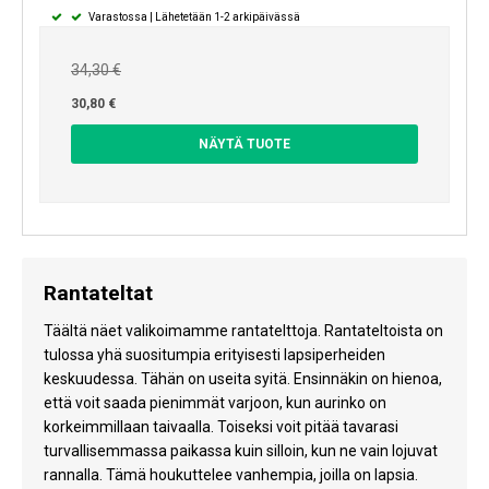
Varastossa | Lähetetään 1-2 arkipäivässä
34,30 €
30,80 €
NÄYTÄ TUOTE
Rantateltat
Täältä näet valikoimamme rantatelttoja. Rantateltoista on
tulossa yhä suositumpia erityisesti lapsiperheiden
keskuudessa. Tähän on useita syitä. Ensinnäkin on hienoa,
että voit saada pienimmät varjoon, kun aurinko on
korkeimmillaan taivaalla. Toiseksi voit pitää tavarasi
turvallisemmassa paikassa kuin silloin, kun ne vain lojuvat
rannalla. Tämä houkuttelee vanhempia, joilla on lapsia.