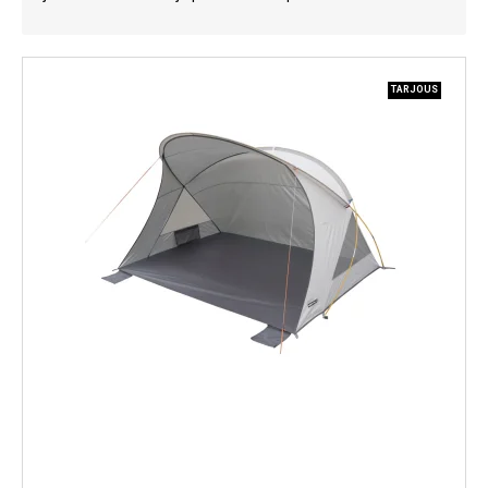
Kylmälaitteet
Sähkötarvikkeet
TARJOUS
Sääasemat
Varaosat
Tarjoukset