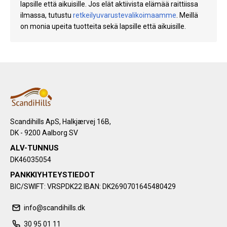
lapsille että aikuisille. Jos elät aktiivista elämää raittiissa
ilmassa, tutustu
retkeilyuvarustevalikoimaamme
. Meillä
on monia upeita tuotteita sekä lapsille että aikuisille.
Scandihills ApS, Halkjærvej 16B,
DK - 9200 Aalborg SV
ALV-TUNNUS
DK46035054
PANKKIYHTEYSTIEDOT
BIC/SWIFT: VRSPDK22 IBAN: DK2690701645480429
info@scandihills.dk
30 95 01 11