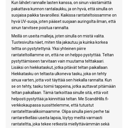
Kun lähdet rannalle lasten kanssa, on sinun väistämättä
pakattava kunnon rantalaukku, ja on hyvä, että sinulla on
suojaisa paikka tavaroillesi. Kaikissa rantateltoissamme on
hyvä UV-suoja, joten pääset suojaan auringolta ilman, että
sinun tarvitsee poistua rannalta.
Meillä on useita malleja, joten sinulla on mistä valita.
Tuotesivulta näet, miten tila jakautuu ja kuinka korkea
teltta on pystytettynä. Yksi yhteinen piirre
rantateltoillamme on, että ne on helppo pystyttää. Teltan
pystyttämiseen tarvitaan vain muutama telttakaari.
Lisäksi on hiekkataskut, jotka pitävät teltan paikallaan.
Hiekkatasku on teltasta ulkoneva tasku, joka on tehty
sinua varten, jotta voit täyttää sen hiekalla rannalta. Kun
se on tehty, tasku toimii tappeina, jotka auttavat pitämään
teltan paikallaan. Tämä tarkoittaa sinulle sitä, että voit
helposti pystyttää ja kiinnittää teltan. Me ScandiHills.fi-
verkkokaupassa suosittelemme, että tutustut
rantatelttavalikoimaamme. Olipa sinulla pieni perhe tai
rantaretkelläsi useita lapsia, löytyy meiltä varmasti
rantateltta, joka tekee retkestä miellyttävämmän sekä