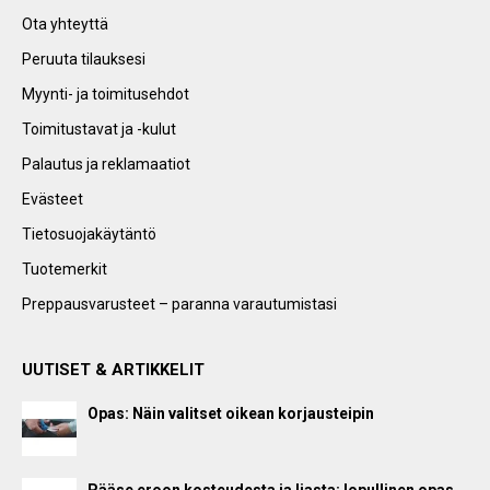
Ota yhteyttä
Peruuta tilauksesi
Myynti- ja toimitusehdot
Toimitustavat ja -kulut
Palautus ja reklamaatiot
Evästeet
Tietosuojakäytäntö
Tuotemerkit
Preppausvarusteet – paranna varautumistasi
UUTISET & ARTIKKELIT
Opas: Näin valitset oikean korjausteipin