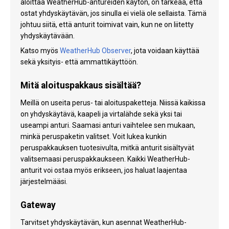
aloittaa WeatherHub-antureiden käytön, on tärkeää, että
ostat yhdyskäytävän, jos sinulla ei vielä ole sellaista. Tämä
johtuu siitä, että anturit toimivat vain, kun ne on liitetty
yhdyskäytävään.
Katso myös
WeatherHub Observer
, jota voidaan käyttää
sekä yksityis- että ammattikäyttöön.
Mitä aloituspakkaus sisältää?
Meillä on useita perus- tai aloituspaketteja. Niissä kaikissa
on yhdyskäytävä, kaapeli ja virtalähde sekä yksi tai
useampi anturi. Saamasi anturi vaihtelee sen mukaan,
minkä peruspaketin valitset. Voit lukea kunkin
peruspakkauksen tuotesivulta, mitkä anturit sisältyvät
valitsemaasi peruspakkaukseen. Kaikki WeatherHub-
anturit voi ostaa myös erikseen, jos haluat laajentaa
järjestelmääsi.
Gateway
Tarvitset yhdyskäytävän, kun asennat WeatherHub-