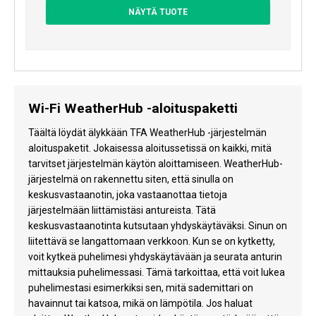
NÄYTÄ TUOTE
Wi-Fi WeatherHub -aloituspaketti
Täältä löydät älykkään TFA WeatherHub -järjestelmän
aloituspaketit. Jokaisessa aloitussetissä on kaikki, mitä
tarvitset järjestelmän käytön aloittamiseen. WeatherHub-
järjestelmä on rakennettu siten, että sinulla on
keskusvastaanotin, joka vastaanottaa tietoja
järjestelmään liittämistäsi antureista. Tätä
keskusvastaanotinta kutsutaan yhdyskäytäväksi. Sinun on
liitettävä se langattomaan verkkoon. Kun se on kytketty,
voit kytkeä puhelimesi yhdyskäytävään ja seurata anturin
mittauksia puhelimessasi. Tämä tarkoittaa, että voit lukea
puhelimestasi esimerkiksi sen, mitä sademittari on
havainnut tai katsoa, mikä on lämpötila. Jos haluat