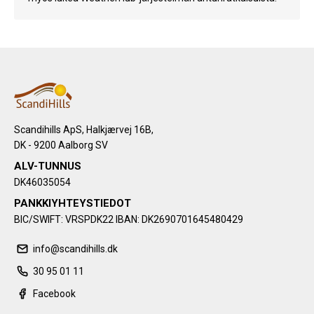
Scandihills ApS, Halkjærvej 16B,
DK - 9200 Aalborg SV
ALV-TUNNUS
DK46035054
PANKKIYHTEYSTIEDOT
BIC/SWIFT: VRSPDK22 IBAN: DK2690701645480429
info@scandihills.dk
30 95 01 11
Facebook