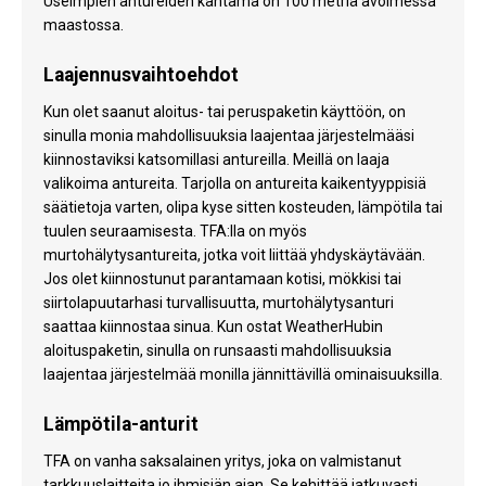
Useimpien antureiden kantama on 100 metriä avoimessa
maastossa.
Laajennusvaihtoehdot
Kun olet saanut aloitus- tai peruspaketin käyttöön, on
sinulla monia mahdollisuuksia laajentaa järjestelmääsi
kiinnostaviksi katsomillasi antureilla. Meillä on laaja
valikoima antureita. Tarjolla on antureita kaikentyyppisiä
säätietoja varten, olipa kyse sitten kosteuden, lämpötila tai
tuulen seuraamisesta. TFA:lla on myös
murtohälytysantureita, jotka voit liittää yhdyskäytävään.
Jos olet kiinnostunut parantamaan kotisi, mökkisi tai
siirtolapuutarhasi turvallisuutta, murtohälytysanturi
saattaa kiinnostaa sinua. Kun ostat WeatherHubin
aloituspaketin, sinulla on runsaasti mahdollisuuksia
laajentaa järjestelmää monilla jännittävillä ominaisuuksilla.
Lämpötila-anturit
TFA on vanha saksalainen yritys, joka on valmistanut
tarkkuuslaitteita jo ihmisiän ajan. Se kehittää jatkuvasti