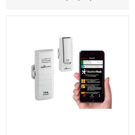
Kylmälaitteet
Sähkötarvikkeet
Sääasemat
Varaosat
Tarjoukset