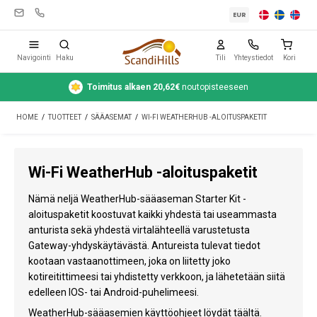
EUR
Navigointi
Haku
Tili
Yhteystiedot
Kori
Toimitus alkaen 20,62€
noutopisteeseen
Leirintävarusteet
HOME
/
TUOTTEET
/
SÄÄASEMAT
/
WI-FI WEATHERHUB -ALOITUSPAKETIT
Teltat
Retkeily
Wi-Fi WeatherHub -aloituspaketit
Puhdistus ja hoito
Nämä neljä WeatherHub-sääaseman Starter Kit -
Matkavarusteet
aloituspaketit koostuvat kaikki yhdestä tai useammasta
anturista sekä yhdestä virtalähteellä varustetusta
Auto ja peräkärry
Gateway-yhdyskäytävästä. Antureista tulevat tiedot
kootaan vastaanottimeen, joka on liitetty joko
Kaasu
kotireitittimeesi tai yhdistetty verkkoon, ja lähetetään siitä
edelleen IOS- tai Android-puhelimeesi.
Vesi
WeatherHub-sääasemien käyttöohjeet löydät täältä.