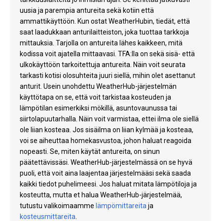
uusia ja parempia antureita sekä kotiin että
ammattikäyttöön. Kun ostat WeatherHubin, tiedät, että
saat laadukkaan anturilaitteiston, joka tuottaa tarkkoja
mittauksia. Tarjolla on antureita lähes kaikkeen, mitä
kodissa voit ajatella mittaavasi. TFA:lla on sekä sisä- että
ulkokäyttöön tarkoitettuja antureita. Näin voit seurata
tarkasti kotisi olosuhteita juuri siellä, mihin olet asettanut
anturit. Usein unohdettu WeatherHub-järjestelmän
käyttötapa on se, että voit tarkistaa kosteuden ja
lämpötilan esimerkiksi mökillä, asuntovaunussa tai
siirtolapuutarhalla. Näin voit varmistaa, ettei ilma ole siellä
ole liian kosteaa. Jos sisäilma on liian kylmää ja kosteaa,
voi se aiheuttaa homekasvustoa, johon haluat reagoida
nopeasti. Se, miten käytät antureita, on sinun
päätettävissäsi. WeatherHub-järjestelmässä on se hyvä
puoli, että voit aina laajentaa järjestelmääsi sekä saada
kaikki tiedot puhelimeesi. Jos haluat mitata lämpötiloja ja
kosteutta, mutta et halua WeatherHub-järjestelmää,
tutustu valikoimaamme
lämpömittareita
ja
kosteusmittareita
.