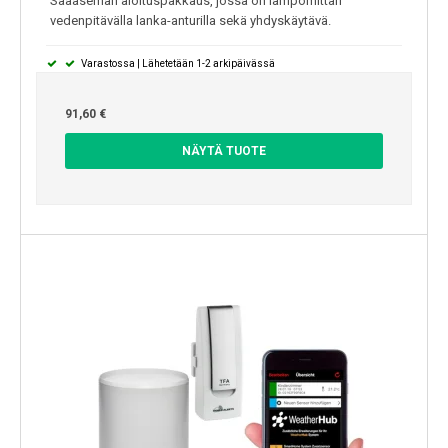
Sääaseman aloituspakkaus, jossa on lämpömittari
vedenpitävälla lanka-anturilla sekä yhdyskäytävä.
Varastossa | Lähetetään 1-2 arkipäivässä
91,60 €
NÄYTÄ TUOTE