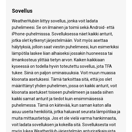
Sovellus
WeatherHubiin liittyy sovellus, jonka voit ladata
puhelimeesi. Se on ilmainen ja toimii sekä Android- että
iPhone-puhelmisssa. Sovelluksessa näet kaikki anturit,
jotka olet kytkenyt järjestelmään. Voit myös asettaa
hälytyksiä, jolloin saat viestin puhelimeesi, kun esimerkiksi
lämpötila laskee liian alhaiseksi jossakin huoneessa tai
ilmankosteus ylittää tietyn arvon. Kaiken kaikkiaan
kyseessä on todella hyvin toteutettu sovellus, jota TFA
tukee. Siinä on paljon ominaisuuksia. Voit muun muassa
kloonata asetuksesi. Tämä tarkoittaa sitä, että jos olet
määrittänyt yhden puhelimen, jossa on kaikki anturit, voit
kloonata asetukset toiseen puhelimeen ja saada siihen
kaikki samat anturit ja tiedot kuin ensimmäisessä
puhelimessa. Tämä on kätevää, kun saman katon alla
asuu useita henkilöitä, jotka haluavat seurata lämpötilaa ja
muita mittaustietoja. Jos et ole vielä varma hankinnasta,
voit ladata sovelluksen ja kokeilla sitä. Sovelluksesta voit
myös lukea WeatherHub-järjestelmän anturiratkaisuista.