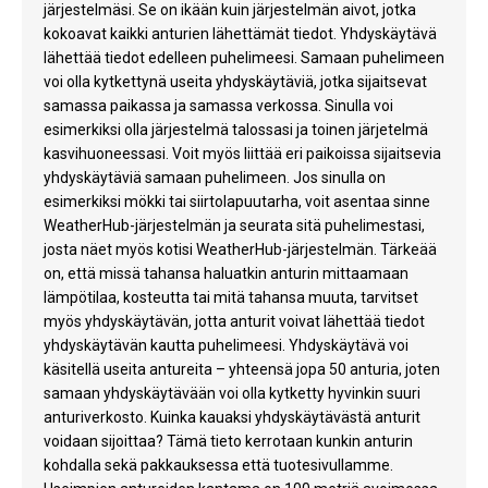
järjestelmäsi. Se on ikään kuin järjestelmän aivot, jotka
kokoavat kaikki anturien lähettämät tiedot. Yhdyskäytävä
lähettää tiedot edelleen puhelimeesi. Samaan puhelimeen
voi olla kytkettynä useita yhdyskäytäviä, jotka sijaitsevat
samassa paikassa ja samassa verkossa. Sinulla voi
esimerkiksi olla järjestelmä talossasi ja toinen järjetelmä
kasvihuoneessasi. Voit myös liittää eri paikoissa sijaitsevia
yhdyskäytäviä samaan puhelimeen. Jos sinulla on
esimerkiksi mökki tai siirtolapuutarha, voit asentaa sinne
WeatherHub-järjestelmän ja seurata sitä puhelimestasi,
josta näet myös kotisi WeatherHub-järjestelmän. Tärkeää
on, että missä tahansa haluatkin anturin mittaamaan
lämpötilaa, kosteutta tai mitä tahansa muuta, tarvitset
myös yhdyskäytävän, jotta anturit voivat lähettää tiedot
yhdyskäytävän kautta puhelimeesi. Yhdyskäytävä voi
käsitellä useita antureita – yhteensä jopa 50 anturia, joten
samaan yhdyskäytävään voi olla kytketty hyvinkin suuri
anturiverkosto. Kuinka kauaksi yhdyskäytävästä anturit
voidaan sijoittaa? Tämä tieto kerrotaan kunkin anturin
kohdalla sekä pakkauksessa että tuotesivullamme.