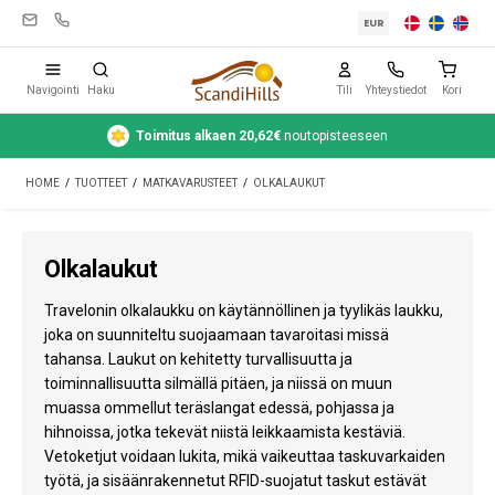
EUR
Navigointi
Haku
Tili
Yhteystiedot
Kori
Toimitus alkaen 20,62€
noutopisteeseen
Leirintävarusteet
HOME
/
TUOTTEET
/
MATKAVARUSTEET
/
OLKALAUKUT
Teltat
Retkeily
Olkalaukut
Puhdistus ja hoito
Travelonin olkalaukku on käytännöllinen ja tyylikäs laukku,
Matkavarusteet
joka on suunniteltu suojaamaan tavaroitasi missä
tahansa. Laukut on kehitetty turvallisuutta ja
Auto ja peräkärry
toiminnallisuutta silmällä pitäen, ja niissä on muun
muassa ommellut teräslangat edessä, pohjassa ja
Kaasu
hihnoissa, jotka tekevät niistä leikkaamista kestäviä.
Vetoketjut voidaan lukita, mikä vaikeuttaa taskuvarkaiden
Vesi
työtä, ja sisäänrakennetut RFID-suojatut taskut estävät