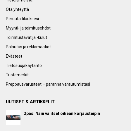
Tietoja meistä
Ota yhteyttä
Peruuta tilauksesi
Myynti- ja toimitusehdot
Toimitustavat ja -kulut
Palautus ja reklamaatiot
Evästeet
Tietosuojakäytäntö
Tuotemerkit
Preppausvarusteet – paranna varautumistasi
UUTISET & ARTIKKELIT
Opas: Näin valitset oikean korjausteipin