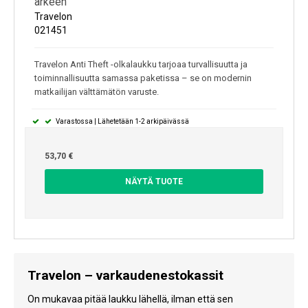
arkeen
Travelon
021451
Travelon Anti Theft -olkalaukku tarjoaa turvallisuutta ja
toiminnallisuutta samassa paketissa – se on modernin
matkailijan välttämätön varuste.
Varastossa | Lähetetään 1-2 arkipäivässä
53,70 €
NÄYTÄ TUOTE
Travelon – varkaudenestokassit
On mukavaa pitää laukku lähellä, ilman että sen