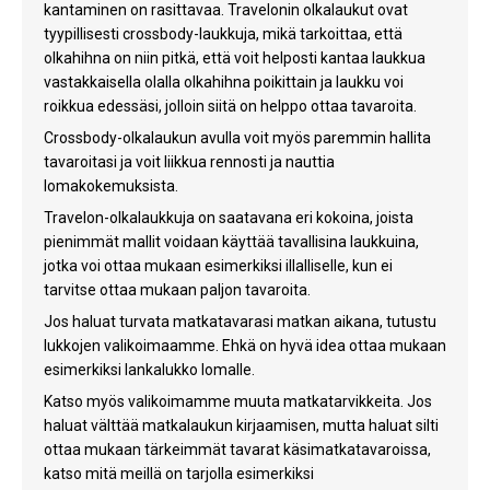
kantaminen on rasittavaa. Travelonin olkalaukut ovat
tyypillisesti crossbody-laukkuja, mikä tarkoittaa, että
olkahihna on niin pitkä, että voit helposti kantaa laukkua
vastakkaisella olalla olkahihna poikittain ja laukku voi
roikkua edessäsi, jolloin siitä on helppo ottaa tavaroita.
Crossbody-olkalaukun avulla voit myös paremmin hallita
tavaroitasi ja voit liikkua rennosti ja nauttia
lomakokemuksista.
Travelon-olkalaukkuja on saatavana eri kokoina, joista
pienimmät mallit voidaan käyttää tavallisina laukkuina,
jotka voi ottaa mukaan esimerkiksi illalliselle, kun ei
tarvitse ottaa mukaan paljon tavaroita.
Jos haluat turvata matkatavarasi matkan aikana, tutustu
lukkojen valikoimaamme. Ehkä on hyvä idea ottaa mukaan
esimerkiksi lankalukko lomalle.
Katso myös valikoimamme muuta matkatarvikkeita. Jos
haluat välttää matkalaukun kirjaamisen, mutta haluat silti
ottaa mukaan tärkeimmät tavarat käsimatkatavaroissa,
katso mitä meillä on tarjolla esimerkiksi