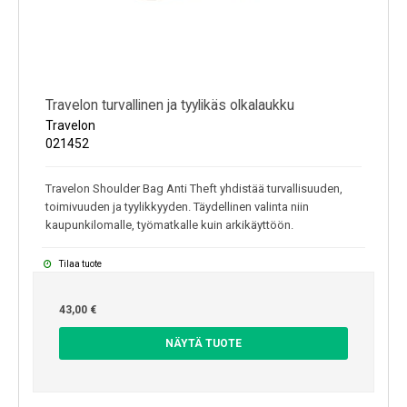
Travelon turvallinen ja tyylikäs olkalaukku
Travelon
021452
Travelon Shoulder Bag Anti Theft yhdistää turvallisuuden,
toimivuuden ja tyylikkyyden. Täydellinen valinta niin
kaupunkilomalle, työmatkalle kuin arkikäyttöön.
Tilaa tuote
43,00 €
NÄYTÄ TUOTE