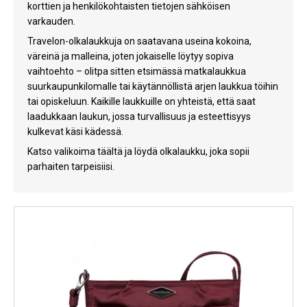
korttien ja henkilökohtaisten tietojen sähköisen
Kylmälaitteet
varkauden.
Travelon-olkalaukkuja on saatavana useina kokoina,
Sähkötarvikkeet
väreinä ja malleina, joten jokaiselle löytyy sopiva
Sääasemat
vaihtoehto – olitpa sitten etsimässä matkalaukkua
suurkaupunkilomalle tai käytännöllistä arjen laukkua töihin
Varaosat
tai opiskeluun. Kaikille laukkuille on yhteistä, että saat
laadukkaan laukun, jossa turvallisuus ja esteettisyys
Tarjoukset
kulkevat käsi kädessä.
Katso valikoima täältä ja löydä olkalaukku, joka sopii
parhaiten tarpeisiisi.