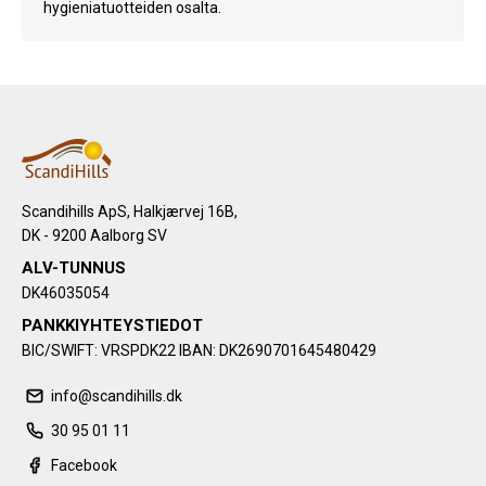
hygieniatuotteiden osalta.
Scandihills ApS, Halkjærvej 16B,
DK - 9200 Aalborg SV
ALV-TUNNUS
DK46035054
PANKKIYHTEYSTIEDOT
BIC/SWIFT: VRSPDK22 IBAN: DK2690701645480429
info@scandihills.dk
30 95 01 11
Facebook