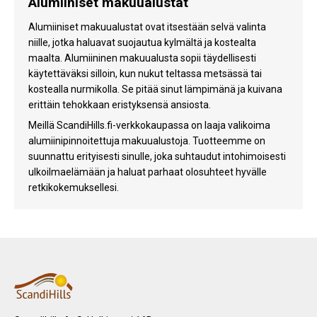
Alumiiniset makuualustat
Alumiiniset makuualustat ovat itsestään selvä valinta
niille, jotka haluavat suojautua kylmältä ja kostealta
maalta. Alumiininen makuualusta sopii täydellisesti
käytettäväksi silloin, kun nukut teltassa metsässä tai
kostealla nurmikolla. Se pitää sinut lämpimänä ja kuivana
erittäin tehokkaan eristyksensä ansiosta.
Meillä ScandiHills.fi-verkkokaupassa on laaja valikoima
alumiinipinnoitettuja makuualustoja. Tuotteemme on
suunnattu erityisesti sinulle, joka suhtaudut intohimoisesti
ulkoilmaelämään ja haluat parhaat olosuhteet hyvälle
retkikokemuksellesi.