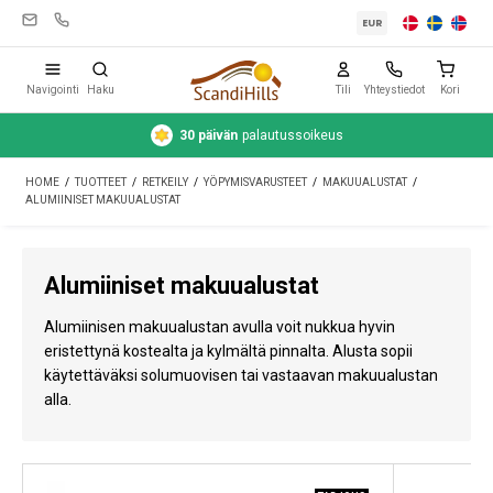
EUR
Navigointi
Haku
Tili
Yhteystiedot
Kori
30 päivän
palautussoikeus
Leirintävarusteet
HOME
/
TUOTTEET
/
RETKEILY
/
YÖPYMISVARUSTEET
/
MAKUUALUSTAT
/
Teltat
ALUMIINISET MAKUUALUSTAT
Retkeily
Alumiiniset makuualustat
Puhdistus ja hoito
Alumiinisen makuualustan avulla voit nukkua hyvin
Matkavarusteet
eristettynä kostealta ja kylmältä pinnalta. Alusta sopii
käytettäväksi solumuovisen tai vastaavan makuualustan
Auto ja peräkärry
alla.
Kaasu
Vesi