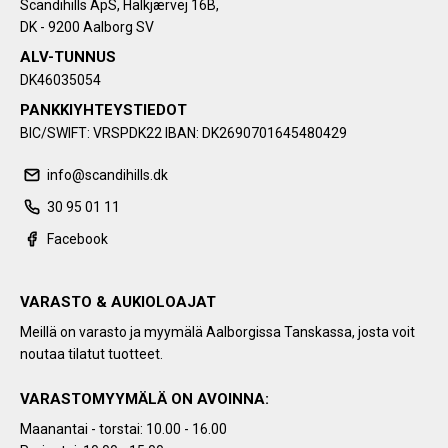
Scandihills ApS, Halkjærvej 16B,
DK - 9200 Aalborg SV
ALV-TUNNUS
DK46035054
PANKKIYHTEYSTIEDOT
BIC/SWIFT: VRSPDK22 IBAN: DK2690701645480429
info@scandihills.dk
30 95 01 11
Facebook
VARASTO & AUKIOLOAJAT
Meillä on varasto ja myymälä Aalborgissa Tanskassa, josta voit
noutaa tilatut tuotteet.
VARASTOMYYMÄLÄ ON AVOINNA:
Maanantai - torstai: 10.00 - 16.00