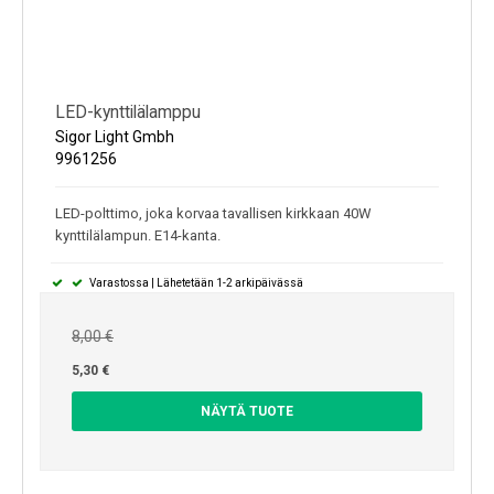
LED-kynttilälamppu
Sigor Light Gmbh
9961256
LED-polttimo, joka korvaa tavallisen kirkkaan 40W
kynttilälampun. E14-kanta.
Varastossa | Lähetetään 1-2 arkipäivässä
8,00 €
5,30 €
NÄYTÄ TUOTE