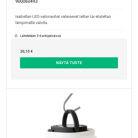
900060493
Isabellan LED-valonauhat valaisevat teltan tai etuteltan
lämpimällä valolla.
Lähetetään 3-6 arkipäivässä
20,10 €
NÄYTÄ TUOTE