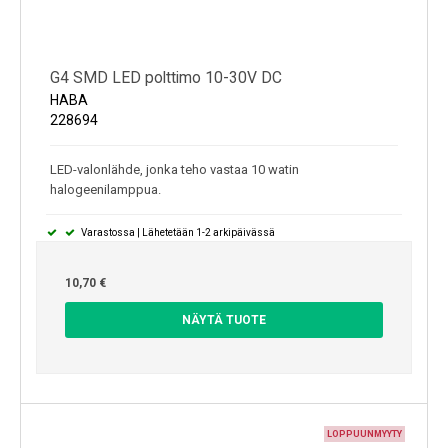
G4 SMD LED polttimo 10-30V DC
HABA
228694
LED-valonlähde, jonka teho vastaa 10 watin
halogeenilamppua.
Varastossa | Lähetetään 1-2 arkipäivässä
10,70 €
NÄYTÄ TUOTE
LOPPUUNMYYTY