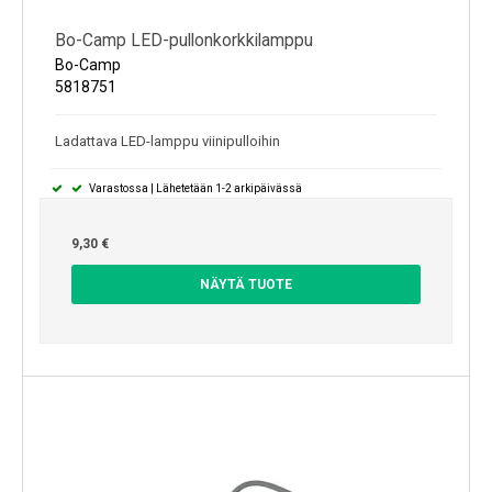
Bo-Camp LED-pullonkorkkilamppu
Bo-Camp
5818751
Ladattava LED-lamppu viinipulloihin
Varastossa | Lähetetään 1-2 arkipäivässä
9,30 €
NÄYTÄ TUOTE