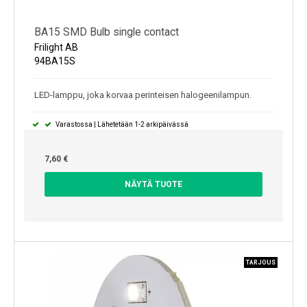
BA15 SMD Bulb single contact
Frilight AB
94BA15S
LED-lamppu, joka korvaa perinteisen halogeenilampun.
Varastossa | Lähetetään 1-2 arkipäivässä
7,60 €
NÄYTÄ TUOTE
TARJOUS