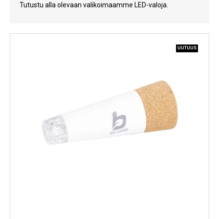
Tutustu alla olevaan valikoimaamme LED-valoja.
Kylmälaitteet
Sähkötarvikkeet
UUTUUS
Sääasemat
Varaosat
Tarjoukset