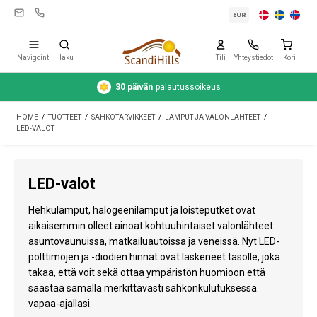
EUR
Navigointi
Haku
Tili
Yhteystiedot
Kori
30 päivän
palautussoikeus
T
Leirintävarusteet
HOME
/
TUOTTEET
/
SÄHKÖTARVIKKEET
/
LAMPUT JA VALONLÄHTEET
/
Teltat
LED-VALOT
Retkeily
LED-valot
Puhdistus ja hoito
Hehkulamput, halogeenilamput ja loisteputket ovat
Matkavarusteet
aikaisemmin olleet ainoat kohtuuhintaiset valonlähteet
asuntovaunuissa, matkailuautoissa ja veneissä. Nyt LED-
Auto ja peräkärry
polttimojen ja -diodien hinnat ovat laskeneet tasolle, joka
Kaasu
takaa, että voit sekä ottaa ympäristön huomioon että
säästää samalla merkittävästi sähkönkulutuksessa
Vesi
vapaa-ajallasi.