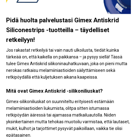
Kylmälaitteet
Sähkötarvikkeet
Pidä huolta palvelustasi Gimex Antiskrid
Siliconestrips -tuotteilla – täydelliset
Sääasemat
retkeilyyn!
Varaosat
Jos rakastat retkeilyä tai vain nauti ulkoilusta, tiedät kuinka
tärkeää on, että kaikella on paikkansa – ja pysyy siellä! Tässä
Tarjoukset
tulee
Gimex Antiskrid silikoninauhat
kuvaan, joka on pieni mutta
nerokas ratkaisu melamiiniastioiden säilyttämiseen sekä
retkipöydällä että kuljetuksen aikana kaapeissa.
Mitä ovat Gimex Antiskrid -silikoniliuskat?
Gimex-silikoniliuskat on suunniteltu erityisesti estämään
melamiiniastioiden liukumista, olitpa sitten istumassa
retkipöydän ääressä tai ajamassa matkailuautolla. Niiden
yksinkertainen mutta tehokas muotoilu varmistaa, että lautaset,
mukit, kulhot ja tarjottimet pysyvät paikoillaan, vaikka tie olisi
epätasainen.