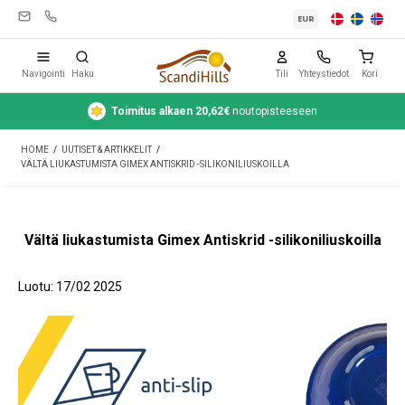
EUR
Navigointi
Haku
Tili
Yhteystiedot
Kori
Toimitus alkaen 20,62€
noutopisteeseen
Leirintävarusteet
HOME
/
UUTISET & ARTIKKELIT
/
Teltat
VÄLTÄ LIUKASTUMISTA GIMEX ANTISKRID -SILIKONILIUSKOILLA
Retkeily
Puhdistus ja hoito
Vältä liukastumista Gimex Antiskrid -silikoniliuskoilla
Matkavarusteet
Luotu:
17/02 2025
Auto ja peräkärry
Kaasu
Vesi