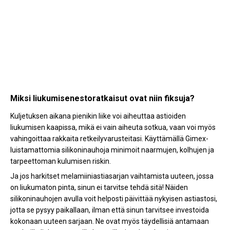
Miksi liukumisenestoratkaisut ovat niin fiksuja?
Kuljetuksen aikana pienikin liike voi aiheuttaa astioiden
liukumisen kaapissa, mikä ei vain aiheuta sotkua, vaan voi myös
vahingoittaa rakkaita retkeilyvarusteitasi. Käyttämällä Gimex-
luistamattomia silikoninauhoja minimoit naarmujen, kolhujen ja
tarpeettoman kulumisen riskin.
Ja jos harkitset melamiiniastiasarjan vaihtamista uuteen, jossa
on liukumaton pinta, sinun ei tarvitse tehdä sitä! Näiden
silikoninauhojen avulla voit helposti päivittää nykyisen astiastosi,
jotta se pysyy paikallaan, ilman että sinun tarvitsee investoida
kokonaan uuteen sarjaan. Ne ovat myös täydellisiä antamaan