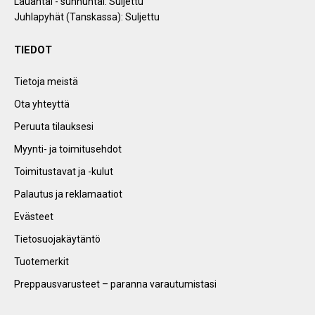
Lauantai - sunnuntai: Suljettu
Juhlapyhät (Tanskassa): Suljettu
TIEDOT
Tietoja meistä
Ota yhteyttä
Peruuta tilauksesi
Myynti- ja toimitusehdot
Toimitustavat ja -kulut
Palautus ja reklamaatiot
Evästeet
Tietosuojakäytäntö
Tuotemerkit
Preppausvarusteet – paranna varautumistasi