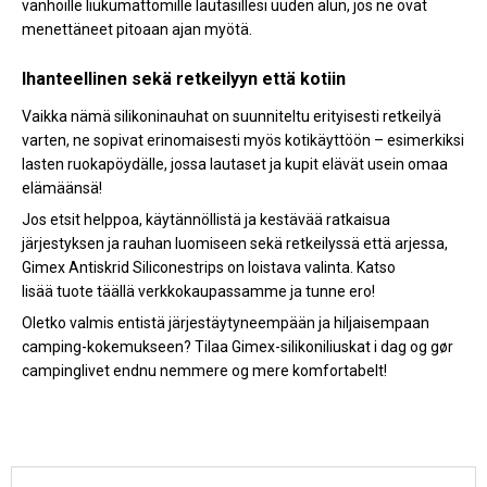
vanhoille liukumattomille lautasillesi uuden alun, jos ne ovat
menettäneet pitoaan ajan myötä.
Ihanteellinen sekä retkeilyyn että kotiin
Vaikka nämä silikoninauhat on suunniteltu erityisesti retkeilyä
varten, ne sopivat erinomaisesti myös kotikäyttöön – esimerkiksi
lasten ruokapöydälle, jossa lautaset ja kupit elävät usein omaa
elämäänsä!
Jos etsit helppoa, käytännöllistä ja kestävää ratkaisua
järjestyksen ja rauhan luomiseen sekä retkeilyssä että arjessa,
Gimex Antiskrid Siliconestrips on loistava valinta. Katso
lisää
tuote täällä verkkokaupassamme
ja tunne ero!
Oletko valmis entistä järjestäytyneempään ja hiljaisempaan
camping-kokemukseen? Tilaa
Gimex-silikoniliuskat
i dag og gør
campinglivet endnu nemmere og mere komfortabelt!